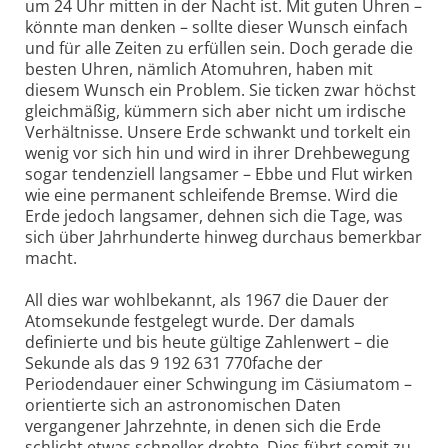
um 24 Uhr mitten in der Nacht ist. Mit guten Uhren –
könnte man denken – sollte dieser Wunsch einfach
und für alle Zeiten zu erfüllen sein. Doch gerade die
besten Uhren, nämlich Atomuhren, haben mit
diesem Wunsch ein Problem. Sie ticken zwar höchst
gleichmäßig, kümmern sich aber nicht um irdische
Verhältnisse. Unsere Erde schwankt und torkelt ein
wenig vor sich hin und wird in ihrer Drehbewegung
sogar tendenziell langsamer – Ebbe und Flut wirken
wie eine permanent schleifende Bremse. Wird die
Erde jedoch langsamer, dehnen sich die Tage, was
sich über Jahrhunderte hinweg durchaus bemerkbar
macht.
All dies war wohlbekannt, als 1967 die Dauer der
Atomsekunde festgelegt wurde. Der damals
definierte und bis heute gültige Zahlenwert – die
Sekunde als das 9 192 631 770fache der
Periodendauer einer Schwingung im Cäsiumatom –
orientierte sich an astronomischen Daten
vergangener Jahrzehnte, in denen sich die Erde
schlicht etwas schneller drehte. Dies führt somit zu