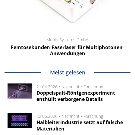
Menlo Systems GmbH
Femtosekunden-Faserlaser für Multiphotonen-
Anwendungen
Meist gelesen
21.04.2026 •
Nachricht
•
Forschung
Doppelspalt-Röntgenexperiment
enthüllt verborgene Details
22.05.2026 •
Nachricht
•
Forschung
Halbleiterindustrie setzt auf falsche
Materialien