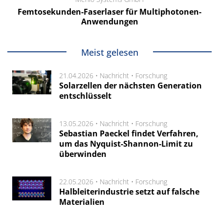
Femtosekunden-Faserlaser für Multiphotonen-
Anwendungen
Meist gelesen
21.04.2026 •
Nachricht
•
Forschung
Solarzellen der nächsten Generation
entschlüsselt
13.05.2026 •
Nachricht
•
Forschung
Sebastian Paeckel findet Verfahren,
um das Nyquist-Shannon-Limit zu
überwinden
22.05.2026 •
Nachricht
•
Forschung
Halbleiterindustrie setzt auf falsche
Materialien