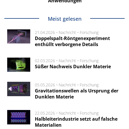
Anwendungen
Meist gelesen
21.04.2026 •
Nachricht
•
Forschung
Doppelspalt-Röntgenexperiment
enthüllt verborgene Details
02.03.2026 •
Nachricht
•
Forschung
Süßer Nachweis Dunkler Materie
05.05.2026 •
Nachricht
•
Forschung
Gravitationswellen als Ursprung der
Dunklen Materie
22.05.2026 •
Nachricht
•
Forschung
Halbleiterindustrie setzt auf falsche
Materialien