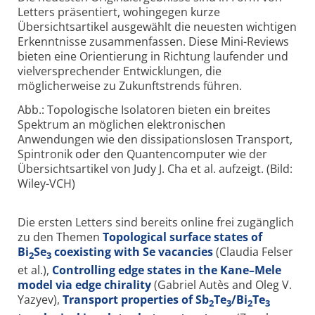
Letters präsentiert, wohingegen kurze
Übersichtsartikel ausgewählt die neuesten wichtigen
Erkenntnisse zusammenfassen. Diese Mini-Reviews
bieten eine Orientierung in Richtung laufender und
vielversprechender Entwicklungen, die
möglicherweise zu Zukunftstrends führen.
Abb.: Topologische Isolatoren bieten ein breites
Spektrum an möglichen elektronischen
Anwendungen wie den dissipationslosen Transport,
Spintronik oder den Quantencomputer wie der
Übersichtsartikel von Judy J. Cha et al. aufzeigt. (Bild:
Wiley-VCH)
Die ersten Letters sind bereits online frei zugänglich
zu den Themen
Topological surface states of
Bi
Se
coexisting with Se vacancies
(Claudia Felser
2
3
et al.),
Controlling edge states in the Kane–Mele
model via edge chirality
(Gabriel Autès and Oleg V.
Yazyev),
Transport properties of Sb
Te
/Bi
Te
2
3
2
3