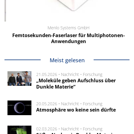
Menlo Systems GmbH
Femtosekunden-Faserlaser für Multiphotonen-
Anwendungen
Meist gelesen
21.05.2026 •
Nachricht
•
Forschung
„Moleküle geben Aufschluss über
Dunkle Materie“
20.05.2026 •
Nachricht
•
Forschung
Atmosphäre wo keine sein dürfte
02.03.2026 •
Nachricht
•
Forschung