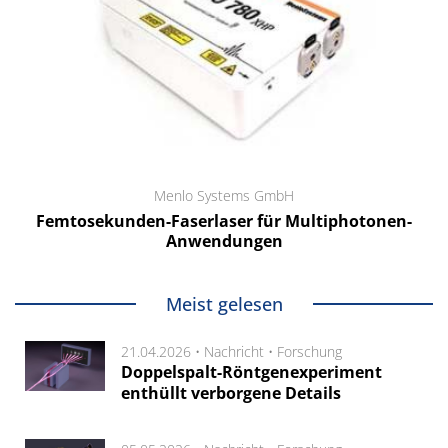
Menlo Systems GmbH
Femtosekunden-Faserlaser für Multiphotonen-
Anwendungen
Meist gelesen
21.04.2026 •
Nachricht
•
Forschung
Doppelspalt-Röntgenexperiment
enthüllt verborgene Details