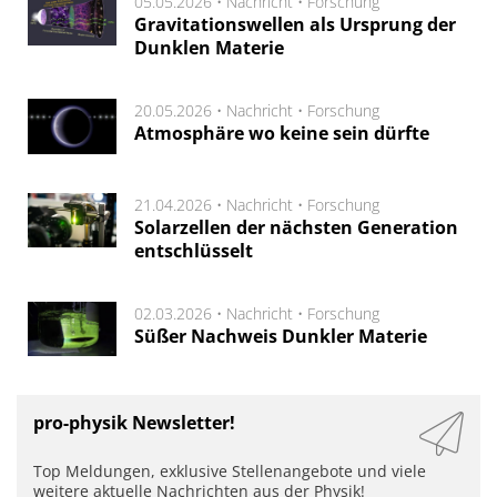
05.05.2026 •
Nachricht
•
Forschung
Gravitationswellen als Ursprung der
Dunklen Materie
20.05.2026 •
Nachricht
•
Forschung
Atmosphäre wo keine sein dürfte
21.04.2026 •
Nachricht
•
Forschung
Solarzellen der nächsten Generation
entschlüsselt
02.03.2026 •
Nachricht
•
Forschung
Süßer Nachweis Dunkler Materie
pro-physik Newsletter!
Top Meldungen, exklusive Stellenangebote und viele
weitere aktuelle Nachrichten aus der Physik!