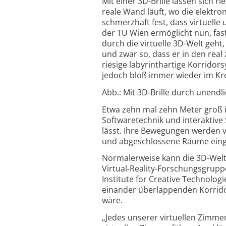
Mit einer 3D-Brille lassen sich 
reale Wand läuft, wo die elektron
schmerzhaft fest, dass virtuelle
der TU Wien ermöglicht nun, fa
durch die virtuelle 3D-Welt geh
und zwar so, dass er in den rea
riesige labyrinthartige Korridor
jedoch bloß immer wieder im Kre
Abb.: Mit 3D-Brille durch unendl
Etwa zehn mal zehn Meter groß i
Softwaretechnik und interaktiv
lässt. Ihre Bewegungen werden
und abgeschlossene Räume einge
Normalerweise kann die 3D-Welt n
Virtual-Reality-Forschungsgruppe
Institute for Creative Technolo
einander überlappenden Korrido
wäre.
„Jedes unserer virtuellen Zimmer