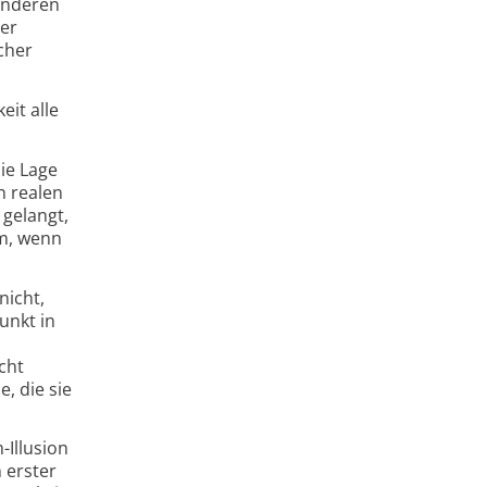
anderen
der
cher
eit alle
die Lage
n realen
 gelangt,
m, wenn
nicht,
unkt in
cht
, die sie
-Illusion
 erster