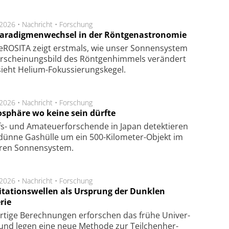
.2026 •
Nachricht
•
Forschung
Paradigmenwechsel in der Röntgenastronomie
ROSITA zeigt erst­mals, wie unser Son­nen­sys­tem
r­schei­nungs­bild des Rönt­gen­him­mels ver­än­dert
ieht Helium-Fokus­sie­rungs­ke­gel.
.2026 •
Nachricht
•
Forschung
sphäre wo keine sein dürfte
s- und Ama­teuer­for­schen­de in Japan de­tek­tie­ren
dün­ne Gas­hül­le um ein 500-Kilo­meter-Objekt im
­ren Son­nen­sys­tem.
.2026 •
Nachricht
•
Forschung
itationswellen als Ursprung der Dunklen
rie
rtige Be­rech­nung­en er­for­schen das frü­he Uni­ver­
nd legen eine neue Me­tho­de zur Teil­chen­her­