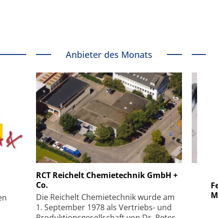
Anbieter des Monats
 GmbH
SmarAct GmbH
RCT Reichelt Chemietechnik GmbH +
Co.
uper-
Elektronenmikroskopie auf
Fem
hanismus
kleinstem Raum
Mu
Die Reichelt Chemietechnik wurde am
en
1. September 1978 als Vertriebs- und
Produktionsgesellschaft von Dr. Peter