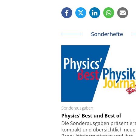
Sonderhefte
Sonderausgaben
Schäfter + Kirchhoff
Physics' Best und Best of
Faserkoppler mit S
Feinfokussierungsmec
Die Sonder­ausgaben präsentier
kompakt und übersichtlich neue
Produkt­informationen und ihre