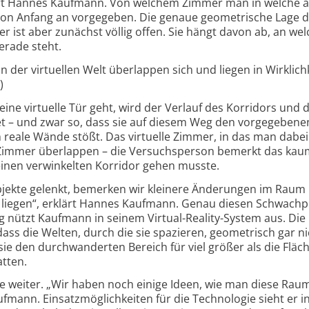
lärt Hannes Kaufmann. Von welchem Zimmer man in welche 
 von Anfang an vorgegeben. Die genaue geometrische Lage 
 ist aber zunächst völlig offen. Sie hängt davon ab, an wel
erade steht.
 der virtuellen Welt überlappen sich und liegen in Wirklichk
)
ine virtuelle Tür geht, wird der Verlauf des Korridors und 
 – und zwar so, dass sie auf diesem Weg den vorgegebene
 reale Wände stößt. Das virtuelle Zimmer, in das man dabei
immer überlappen – die Versuchsperson bemerkt das kau
einen verwinkelten Korridor gehen musste.
bjekte gelenkt, bemerken wir kleinere Änderungen im Raum 
s liegen“, erklärt Hannes Kaufmann. Genau diesen Schwachp
ützt Kaufmann in seinem Virtual-Reality-System aus. Die
s die Welten, durch die sie spazieren, geometrisch gar ni
ie den durchwanderten Bereich für viel größer als die Fläche
atten.
 weiter. „Wir haben noch einige Ideen, wie man diese Raum
fmann. Einsatzmöglichkeiten für die Technologie sieht er in