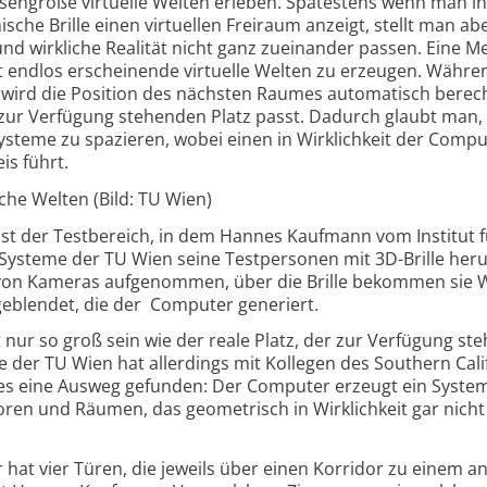
riesengroße virtuelle Welten erleben. Spätestens wenn man in
ische Brille einen virtuellen Freiraum anzeigt, stellt man ab
 und wirkliche Realität nicht ganz zueinander passen. Eine 
st endlos erscheinende virtuelle Welten zu erzeugen. Währ
t, wird die Position des nächsten Raumes automatisch berec
l zur Verfügung stehenden Platz passt. Dadurch glaubt man,
systeme zu spazieren, wobei einen in Wirklichkeit der Comp
is führt.
iche Welten (Bild: TU Wien)
st der Testbereich, in dem Hannes Kaufmann vom Institut f
e Systeme der TU Wien seine Testpersonen mit 3D-Brille he
 von Kameras aufgenommen, über die Brille bekommen sie
blendet, die der Computer generiert.
ur so groß sein wie der reale Platz, der zur Verfügung steh
 der TU Wien hat allerdings mit Kollegen des Southern Cali
gies eine Ausweg gefunden: Der Computer erzeugt ein Syste
ren und Räumen, das geometrisch in Wirklichkeit gar nicht
 hat vier Türen, die jeweils über einen Korridor zu einem 