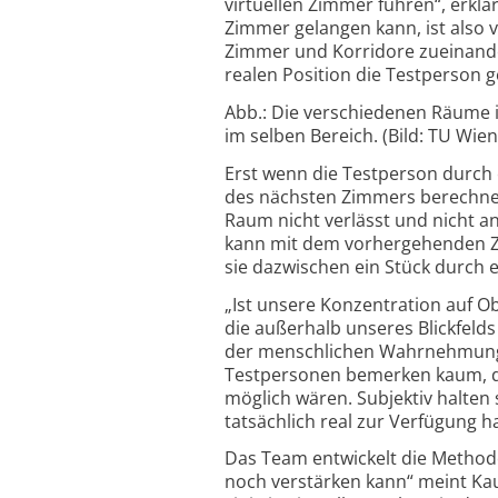
virtuellen Zimmer führen“, erk
Zimmer gelangen kann, ist also
Zimmer und Korridore zueinander
realen Position die Testperson g
Abb.: Die verschiedenen Räume in
im selben Bereich. (Bild: TU Wien
Erst wenn die Testperson durch e
des nächsten Zimmers berechnet
Raum nicht verlässt und nicht an
kann mit dem vorhergehenden Z
sie dazwischen ein Stück durch 
„Ist unsere Konzentration auf O
die außerhalb unseres Blickfeld
der menschlichen Wahrnehmung n
Testpersonen bemerken kaum, das
möglich wären. Subjektiv halten s
tatsächlich real zur Verfügung h
Das Team entwickelt die Methode
noch verstärken kann“ meint Kau