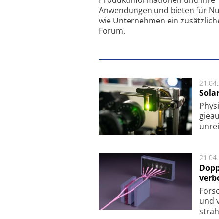
Anwendungen und bieten für Nu
wie Unternehmen ein zusätzlich
Forum.
21.04
Sola
Physi
gie­a
unrei
21.04
Dopp
verb
For­sc
und v
strah