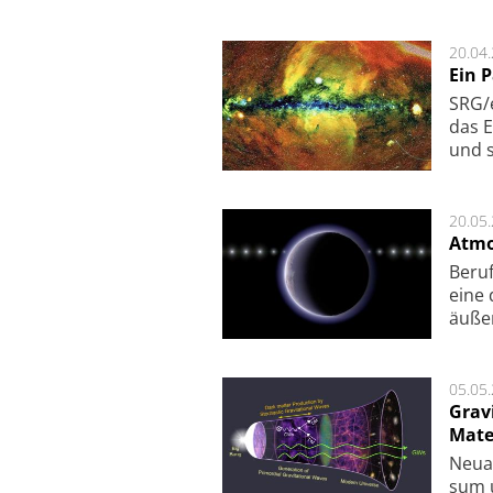
20.04
Ein 
SRG/e
das E
und s
20.05
Atmo
Beruf
eine 
äu­ße
05.05
Grav
Mate
Neu­a
sum u