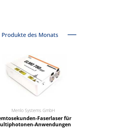
Produkte des Monats
Menlo Systems GmbH
RCT Reichelt Chemietechnik
tosekunden-Faserlaser für
Ein Unternehmen für I
ltiphotonen-Anwendungen