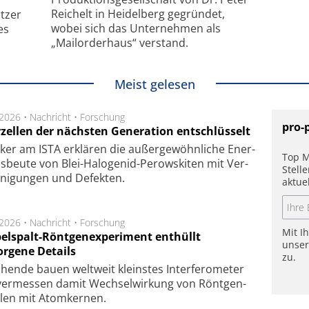
Reichelt in Heidelberg gegründet,
tzer
wobei sich das Unternehmen als
es
„Mailorderhaus“ verstand.
Meist gelesen
.2026 •
Nachricht
•
Forschung
pro-
rzellen der nächsten Generation entschlüsselt
ker am ISTA er­klä­ren die außer­ge­wöhn­li­che Ener­
Top M
us­beu­te von Blei-Halo­ge­nid-Perows­ki­ten mit Ver­
Stell
­ni­gung­en und De­fek­ten.
aktue
.2026 •
Nachricht
•
Forschung
Mit I
elspalt-Röntgenexperiment enthüllt
unse
orgene Details
zu.
hen­de bau­en welt­weit kleins­tes In­ter­fe­ro­me­ter
er­mes­sen da­mit Wech­sel­wir­kung von Rönt­gen­
­len mit Atom­ker­nen.