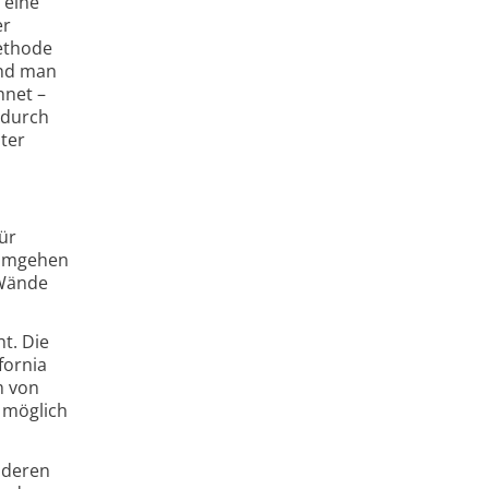
 eine
er
Methode
end man
hnet –
 durch
uter
ür
rumgehen
 Wände
t. Die
fornia
m von
 möglich
anderen