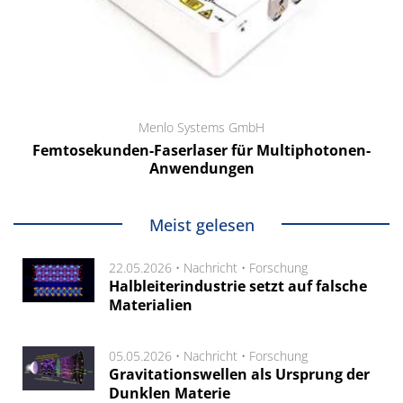
Menlo Systems GmbH
Femtosekunden-Faserlaser für Multiphotonen-
Anwendungen
Meist gelesen
22.05.2026 •
Nachricht
•
Forschung
Halbleiterindustrie setzt auf falsche
Materialien
05.05.2026 •
Nachricht
•
Forschung
Gravitationswellen als Ursprung der
Dunklen Materie