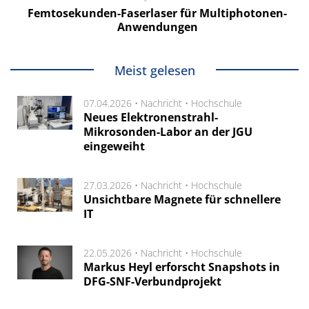
Femtosekunden-Faserlaser für Multiphotonen-
Anwendungen
Meist gelesen
07.04.2026 •
Nachricht
•
Hochschule
Neues Elektronenstrahl-
Mikrosonden-Labor an der JGU
eingeweiht
27.03.2026 •
Nachricht
•
Hochschule
Unsichtbare Magnete für schnellere
IT
22.05.2026 •
Nachricht
•
Hochschule
Markus Heyl erforscht Snapshots in
DFG-SNF-Verbundprojekt