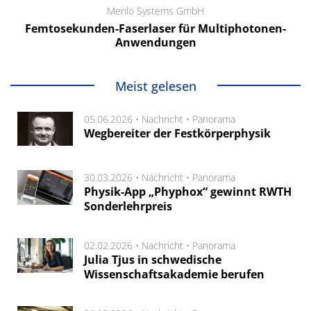
Menlo Systems GmbH
Femtosekunden-Faserlaser für Multiphotonen-
Anwendungen
Meist gelesen
05.06.2026 •
Nachricht
•
Panorama
Wegbereiter der Festkörperphysik
30.03.2026 •
Nachricht
•
Panorama
Physik-App „Phyphox“ gewinnt RWTH
Sonderlehrpreis
02.02.2026 •
Nachricht
•
Panorama
Julia Tjus in schwedische
Wissenschaftsakademie berufen