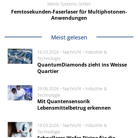
Menlo Systems GmbH
Femtosekunden-Faserlaser für Multiphotonen-
Anwendungen
Meist gelesen
16.03.2026 •
Nachricht
•
Industrie &
Technologie
QuantumDiamonds zieht ins Weisse
Quartier
29.06.2026 •
Nachricht
•
Industrie &
Technologie
Mit Quantensensorik
Lebensmittelbetrug erkennen
18.03.2026 •
Nachricht
•
Industrie &
Technologie
Schnelleres Wafer-Dicing für die