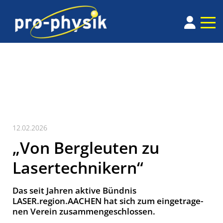
12.02.2026
„Von Bergleuten zu
Lasertechnikern“
Das seit Jah­ren ak­ti­ve Bünd­nis
LASER.region.AACHEN hat sich zum ein­ge­tra­ge­
nen Ver­ein zu­sam­men­ge­schlos­sen.