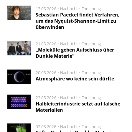
13.05.2026 •
Nachricht
•
Forschung
Sebastian Paeckel findet Verfahren,
um das Nyquist-Shannon-Limit zu
überwinden
21.05.2026 •
Nachricht
•
Forschung
„Moleküle geben Aufschluss über
Dunkle Materie“
20.05.2026 •
Nachricht
•
Forschung
Atmosphäre wo keine sein dürfte
22.05.2026 •
Nachricht
•
Forschung
Halbleiterindustrie setzt auf falsche
Materialien
02.03.2026 •
Nachricht
•
Forschung