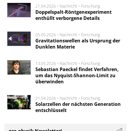
21.04.2026 •
Nachricht
•
Forschung
Doppelspalt-Röntgenexperiment
enthüllt verborgene Details
05.05.2026 •
Nachricht
•
Forschung
Gravitationswellen als Ursprung der
Dunklen Materie
13.05.2026 •
Nachricht
•
Forschung
Sebastian Paeckel findet Verfahren,
um das Nyquist-Shannon-Limit zu
überwinden
21.04.2026 •
Nachricht
•
Forschung
Solarzellen der nächsten Generation
entschlüsselt
pro-physik Newsletter!