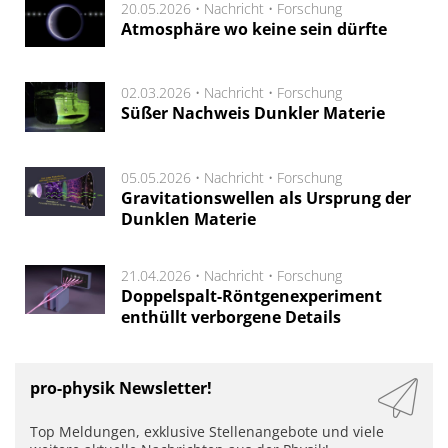
20.05.2026 •
Nachricht
•
Forschung
Atmosphäre wo keine sein dürfte
02.03.2026 •
Nachricht
•
Forschung
Süßer Nachweis Dunkler Materie
05.05.2026 •
Nachricht
•
Forschung
Gravitationswellen als Ursprung der
Dunklen Materie
21.04.2026 •
Nachricht
•
Forschung
Doppelspalt-Röntgenexperiment
enthüllt verborgene Details
pro-physik Newsletter!
Top Meldungen, exklusive Stellenangebote und viele