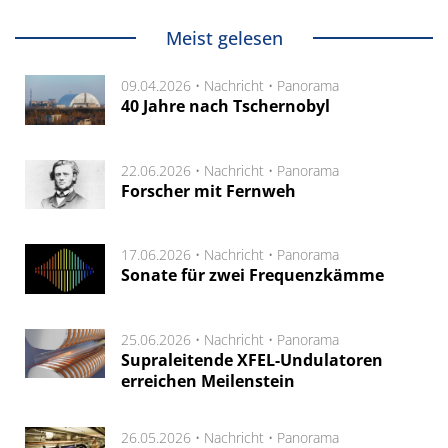
Meist gelesen
09.04.2026 •
Nachricht
•
Panorama
40 Jahre nach Tschernobyl
22.06.2026 •
Nachricht
•
Panorama
Forscher mit Fernweh
17.06.2026 •
Nachricht
•
Panorama
Sonate für zwei Frequenzkämme
25.06.2026 •
Nachricht
•
Panorama
Supraleitende XFEL-Undulatoren
erreichen Meilenstein
26.05.2026 •
Nachricht
•
Panorama