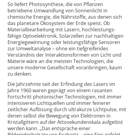
So liefert Photosynthese, die von Pflanzen
betriebene Umwandlung von Sonnenlicht in
chemische Energie, die Nährstoffe, aus denen sich
das planetare Ökosystem der Erde speist. Ob
Material­bearbeitung mit Lasern, hoch­leistungs­
fähige Optoelektronik, Solarzellen zur nachhaltigen
Energie­gewinnung oder leistungs­fähige Sensoren
zur Umwelt­analyse – ohne ein tiefgreifendes
Verständnis der Interaktions­formen von Licht und
Materie wäre an die meisten Technologien, die
unsere moderne Gesellschaft voranbringen, kaum
zu denken.
Die Jahrzehnte seit der Erfindung des Lasers im
Jahre 1960 waren geprägt von einem rasanten
Fortschritt photonischer Technologien, mit immer
intensiveren Lichtquellen und immer feinerer
zeitlicher Auflösung durch ultrakurze Lichtpulse, mit
denen selbst die Bewegung von Elektronen in
Kristallgittern auf der Attosekunden­skala aufgelöst
werden kann. „Das entspräche einer
Bildwiederholrate von Exahertz – eine Eins gefolgt