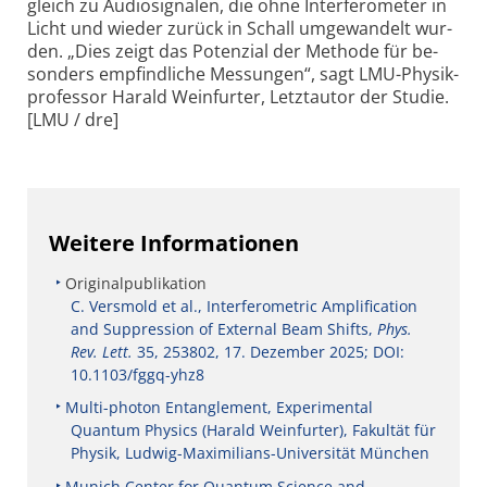
gleich zu Audio­sig­nalen, die ohne In­ter­fe­ro­meter in
Licht und wie­der zurück in Schall um­ge­wan­delt wur­
den. „Dies zeigt das Po­ten­zial der Me­tho­de für be­
son­ders em­pfind­li­che Mes­sung­en“, sagt LMU-Physik­
pro­fes­sor Harald Wein­fur­ter, Letzt­autor der Studie.
[LMU / dre]
Weitere Informationen
Originalpublikation
C. Versmold et al., Interferometric Amplification
and Suppression of External Beam Shifts,
Phys.
Rev. Lett.
35, 253802, 17. Dezember 2025; DOI:
10.1103/fggq-yhz8
Multi-photon Entanglement, Experimental
Quantum Physics (Harald Weinfurter), Fakultät für
Physik, Ludwig-Maximilians-Universität München
Munich Center for Quantum Science and