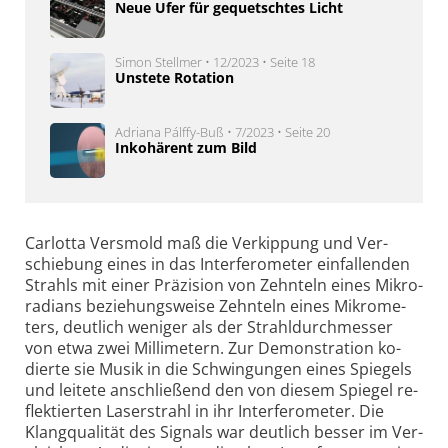
Neue Ufer für gequetschtes Licht
Simon Stellmer • 12/2023 • Seite 18
Unstete Rotation
Adriana Pálffy-Buß • 7/2023 • Seite 20
Inkohärent zum Bild
Carlotta Versmold maß die Ver­kip­pung und Ver­
schie­bung eines in das In­ter­fe­ro­me­ter ein­fal­len­den
Strahls mit ei­ner Prä­zi­sion von Zehn­teln ei­nes Mi­kro­
ra­dians be­zie­hungs­wei­se Zehn­teln ei­nes Mi­kro­me­
ters, deut­lich weni­ger als der Strahl­durch­mes­ser
von etwa zwei Mil­li­me­tern. Zur De­mon­stra­tion ko­
dier­te sie Musik in die Schwing­ungen ei­nes Spie­gels
und lei­te­te an­schließend den von die­sem Spie­gel re­
flek­tier­ten Laser­strahl in ihr In­ter­fe­ro­me­ter. Die
Klang­quali­tät des Sig­nals war deut­lich bes­ser im Ver­