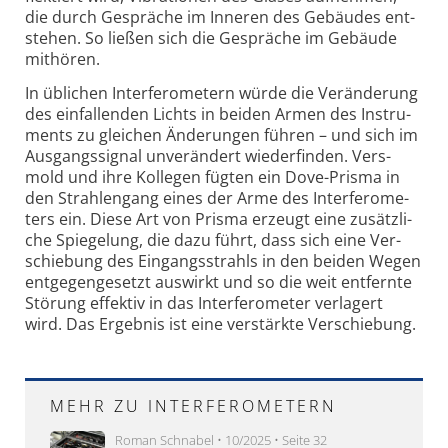
die durch Ge­sprä­che im In­ne­ren des Ge­bäu­des ent­
ste­hen. So ließen sich die Ge­sprä­che im Ge­bäu­de
mit­hören.
In üblichen Interfero­metern würde die Ver­ände­rung
des ein­fal­len­den Lichts in bei­den Armen des In­stru­
ments zu glei­chen Än­de­rungen füh­ren – und sich im
Aus­gangs­signal un­ver­än­dert wie­der­fin­den. Vers­
mold und ihre Kol­le­gen füg­ten ein Dove-Prisma in
den Strah­len­gang ei­nes der Ar­me des In­ter­fe­ro­me­
ters ein. Diese Art von Pris­ma er­zeugt eine zu­sätz­li­
che Spie­ge­lung, die dazu führt, dass sich eine Ver­
schie­bung des Ein­gangs­strahls in den bei­den We­gen
ent­ge­gen­ge­setzt aus­wirkt und so die weit ent­fern­te
Stö­rung ef­fek­tiv in das In­ter­fe­ro­me­ter ver­la­gert
wird. Das Er­geb­nis ist eine ver­stärk­te Ver­schie­bung.
MEHR ZU INTERFEROMETERN
Roman Schnabel • 10/2025 • Seite 32