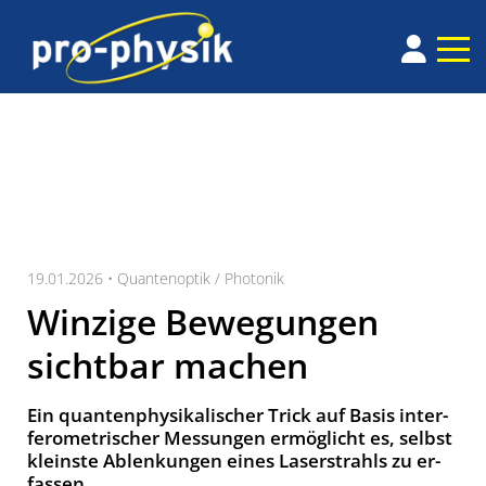
19.01.2026 •
Quantenoptik / Photonik
Winzige Bewegungen
sichtbar machen
Ein quanten­physika­li­scher Trick auf Basis inter­
fero­metri­scher Mes­sung­en er­mög­licht es, selbst
kleins­te Ab­len­kungen ei­nes Laser­strahls zu er­
fas­sen.