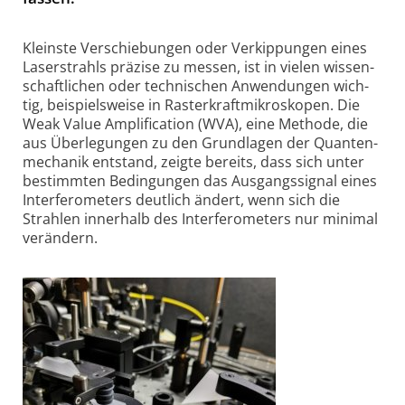
Kleinste Verschiebungen oder Verkip­pungen eines
Laser­strahls präzise zu messen, ist in vielen wissen­
schaft­lichen oder techni­schen Anwen­dungen wich­
tig, bei­spiels­weise in Raster­kraft­mikro­skopen. Die
Weak Value Ampli­fi­ca­tion (WVA), eine Metho­de, die
aus Über­le­gungen zu den Grund­lagen der Quan­ten­
mecha­nik ent­stand, zeig­te be­reits, dass sich un­ter
be­stimm­ten Be­ding­ungen das Aus­gangs­signal eines
Inter­fe­ro­me­ters deut­lich än­dert, wenn sich die
Strah­len in­ner­halb des In­ter­fe­ro­me­ters nur mini­mal
ver­än­dern.