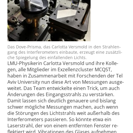
Das Dove-Prisma, das Car­lotta Vers­mold in den Strah­len­
gang des In­ter­fe­ro­me­ters ein­bau­te, er­zeugt eine zu­sätz­li­
che Spie­ge­lung des ein­fal­len­den Lichts.
LMU-Physi­kerin Carlotta Vers­mold und ihre Kol­le­
gen, alle Mit­glie­der im Ex­zel­lenz­clus­ter MCQST,
haben in Zu­sam­men­arbeit mit For­schen­den der Tel
Aviv Uni­ver­sity nun diese Art von Mes­sung­en aus­ge­
wei­tet. Das Team ent­wick­elte einen Trick, um auch
Än­de­rung­en des Ein­gangs­strahls zu ver­stär­ken.
Damit las­sen sich deut­lich ge­naue­re und bis­lang
schwer mög­li­che Mes­sung­en ma­chen, auch wenn
die Stö­rung­en des Licht­strahls weit außer­halb des
In­ter­fe­ro­me­ters pas­sie­ren. So könnte etwa ein
Laser­strahl, der von ei­nem ent­fern­ten Fens­ter re­
flek­tiert wird, Vi­bra­tio­nen des Gla­ses auf­neh­men,