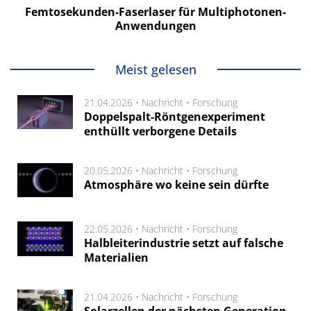
Femtosekunden-Faserlaser für Multiphotonen-
Anwendungen
Meist gelesen
21.04.2026 •
Nachricht
•
Forschung
Doppelspalt-Röntgenexperiment
enthüllt verborgene Details
20.05.2026 •
Nachricht
•
Forschung
Atmosphäre wo keine sein dürfte
22.05.2026 •
Nachricht
•
Forschung
Halbleiterindustrie setzt auf falsche
Materialien
21.04.2026 •
Nachricht
•
Forschung