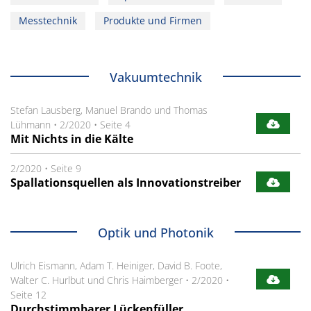
Messtechnik
Produkte und Firmen
Vakuumtechnik
Stefan Lausberg, Manuel Brando und Thomas
Lühmann
•
2/2020
•
Seite 4
Mit Nichts in die Kälte
2/2020
•
Seite 9
Spallationsquellen als Innovationstreiber
Optik und Photonik
Ulrich Eismann, Adam T. Heiniger, David B. Foote,
Walter C. Hurlbut und Chris Haimberger
•
2/2020
•
Seite 12
Durchstimmbarer Lückenfüller