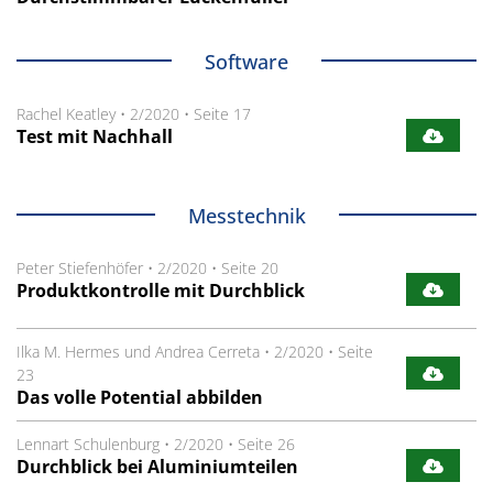
Software
Rachel Keatley
•
2/2020
•
Seite 17
Test mit Nachhall
Messtechnik
Peter Stiefenhöfer
•
2/2020
•
Seite 20
Produktkontrolle mit Durchblick
Ilka M. Hermes und Andrea Cerreta
•
2/2020
•
Seite
23
Das volle Potential abbilden
Lennart Schulenburg
•
2/2020
•
Seite 26
Durchblick bei Aluminium­teilen