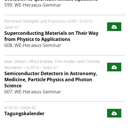
599. WE-Heraeus-Seminar
Bernhard Holzapfel und Francesco Grilli
•
6/2016
•
Seite 61
Superconducting Materials on Their Way
from Physics to Applications
608. WE-Heraeus-Seminar
Marc Weber, Alfred Krabbe, Fine Fiedler und Cornelia
Wunderer
•
6/2016
•
Seite 61
Semiconductor Detectors in Astronomy,
Medicine, Particle Physics and Photon
Science
607. WE-Heraeus-Seminar
6/2016
•
Seite 62
Tagungskalender