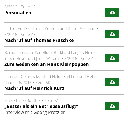
6/2016
•
Seite 45
Personalien
Frithjof Anders, Stefan Kehrein und Dieter Vollhardt
•
6/2016
•
Seite 48
Nachruf auf Thomas Pruschke
Bernd Lohmann, Karl Blum, Burkhard Langer, Heinz-
Jürgen Beyer und Jim F. Williams
•
6/2016
•
Seite 49
Zum Gedenken an Hans Kleinpoppen
Thomas Dekorsy, Manfred Helm, Karl Leo und Helmut
Rauch
•
6/2016
•
Seite 50
Nachruf auf Heinrich Kurz
Maike Pfalz
•
6/2016
•
Seite 51
„Besser als ein Betriebsausflug!“
Interview mit Georg Pretzler