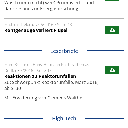
Was Trump (nicht) weiß Promoviert – und
dann? Pläne zur Energieforschung
Matthias Delbrück
•
6/2016
•
Seite 13
Röntgenauge verliert Flügel
Leserbriefe
Marc Bruchner, Hans-Hermann Knitter, Thomas
Dörfler
•
6/2016
•
Seite 15
Reaktionen zu Reaktorunfällen
Zu: Schwerpunkt Reaktorunfälle, März 2016,
ab S. 30
Mit Erwiderung von Clemens Walther
High-Tech