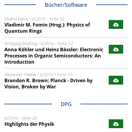
Bücher/Software
Khaled Karrai
•
6/2016
•
Seite 52
Vladimir M. Fomin (Hrsg.): Physics of
Quantum Rings
Wolfgang Brütting
•
6/2016
•
Seite 52
Anna Köhler und Heinz Bässler: Electronic
Processes in Organic Semiconductors: An
Introduction
Alexander Pawlak
•
6/2016
•
Seite 53
Brandon R. Brown: Planck - Driven by
Vision, Broken by War
DPG
6/2016
•
Seite 28
Highlights der Physik