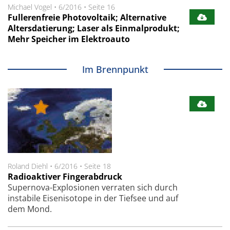
Michael Vogel
•
6/2016
•
Seite 16
Fullerenfreie Photovoltaik; Alternative
Altersdatierung; Laser als Einmalprodukt;
Mehr Speicher im Elektroauto
Im Brennpunkt
Roland Diehl
•
6/2016
•
Seite 18
Radioaktiver Fingerabdruck
Supernova-Explosionen verraten sich durch
instabile Eisenisotope in der Tiefsee und auf
dem Mond.