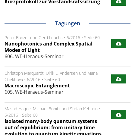
Kurzprotokoll zur Vorstandsratssitzung
Tagungen
Peter Banzer und Gerd Leuchs
•
6/2016
•
Seite 60
Nanophotonics and Complex Spatial
Modes of Light
606. WE-Heraeus-Seminar
Christoph Marquardt, Ulrik L. Andersen und Maria
Chekhova
•
6/2016
•
Seite 60
Macroscopic Entanglement
605. WE-Heraeus-Seminar
Masud Haque, Michael Bonitz und Stefan Kehrein
•
6/2016
•
Seite 60
Isolated many-body quantum systems
out of equilibrium: from unitary time
evolution to quantum kinetic equations