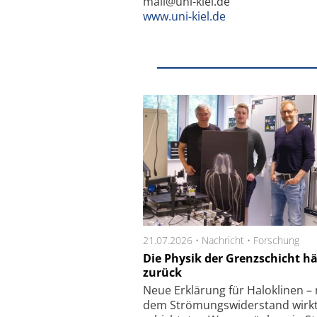
mail@uni-kiel.de
www.uni-kiel.de
21.07.2026 •
Nachricht
•
Forschung
Die Physik der Grenzschicht häl
zurück
Neue Er­klä­rung für Ha­lo­kli­nen 
dem Strö­mungs­wi­der­stand wirkt