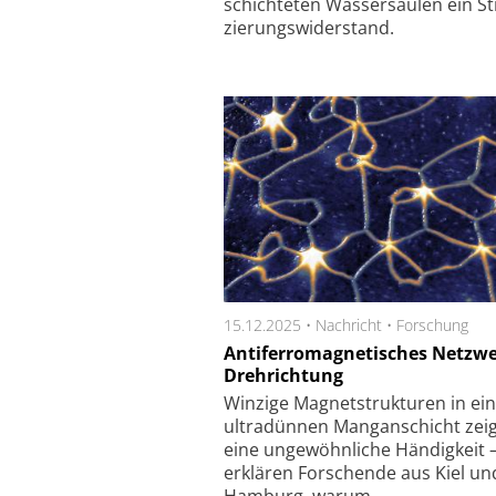
schich­te­ten Was­ser­säu­len ein Stra
zie­rungs­wi­der­stand.
15.12.2025 •
Nachricht
•
Forschung
Antiferromagnetisches Netzwe
Drehrichtung
Winzige Magnetstrukturen in ei
ultradünnen Manganschicht zei
eine ungewöhnliche Händigkeit 
erklären Forschende aus Kiel un
Hamburg, warum.