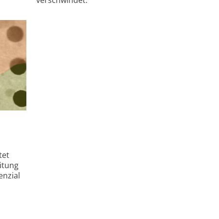
tet
itung
enzial