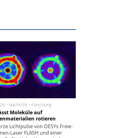
026 •
Nachricht
•
Forschung
lässt Moleküle auf
nmaterialien rotieren
urze Licht­pulse von DESYs Freie-
ronen-Laser FLASH und einer