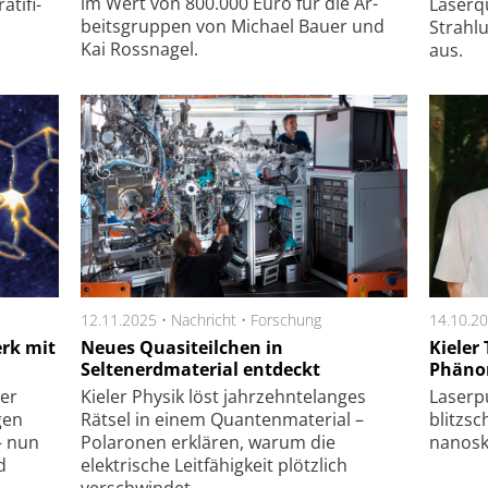
im Wert von 800.000 Euro für die Ar­
­ti­fi­
Laser­q
beits­grup­pen von Micha­el Bau­er und
Strah­l
Kai Ross­nagel.
aus.
12.11.2025 •
Nachricht
•
Forschung
14.10.2
rk mit
Neues Quasiteilchen in
Kieler
Seltenerdmaterial entdeckt
Phäno
ner
Kieler Physik löst jahrzehntelanges
Laserpu
gen
Rätsel in einem Quantenmaterial –
blitzsc
– nun
Polaronen erklären, warum die
nanoska
d
elektrische Leitfähigkeit plötzlich
verschwindet.