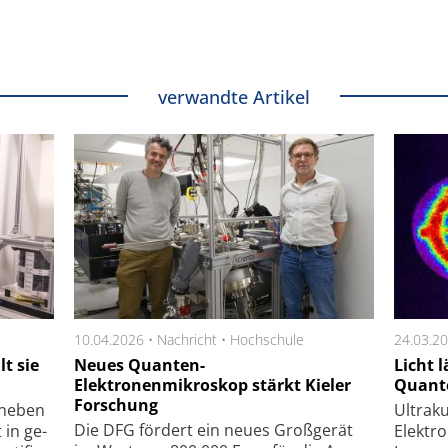
verwandte Artikel
10.04.2026 •
Nachricht
•
Hochschule
24.03.2
t sie
Neues Quanten-
Licht 
Elektronenmikroskop stärkt Kieler
Quante
Forschung
– neben
Ultra­k
Die DFG för­dert ein neues Groß­ge­rät
 in ge­
Elek­t