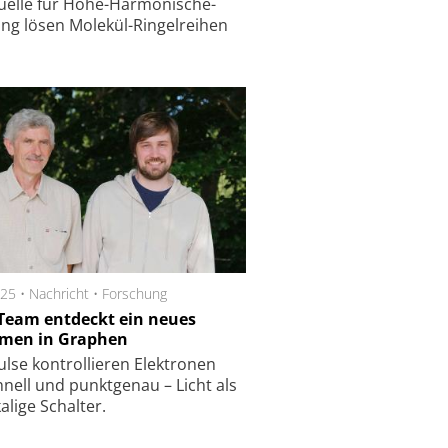
uelle für Hohe-Harmo­ni­sche-
ung lösen Molekül-Ringel­reihen
025 •
Nachricht
•
Forschung
 Team entdeckt ein neues
men in Graphen
lse kontrollieren Elektronen
hnell und punktgenau – Licht als
lige Schalter.