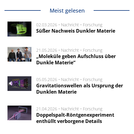
Meist gelesen
02.03.2026 •
Nachricht
•
Forschung
Süßer Nachweis Dunkler Materie
21.05.2026 •
Nachricht
•
Forschung
„Moleküle geben Aufschluss über
Dunkle Materie“
05.05.2026 •
Nachricht
•
Forschung
Gravitationswellen als Ursprung der
Dunklen Materie
21.04.2026 •
Nachricht
•
Forschung
Doppelspalt-Röntgenexperiment
enthüllt verborgene Details