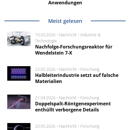
Anwendungen
Meist gelesen
10.03.2026 •
Nachricht
•
Industrie &
Technologie
Nachfolge-Forschungsreaktor für
Wendelstein 7-X
22.05.2026 •
Nachricht
•
Forschung
Halbleiterindustrie setzt auf falsche
Materialien
21.04.2026 •
Nachricht
•
Forschung
Doppelspalt-Röntgenexperiment
enthüllt verborgene Details
20.05.2026 •
Nachricht
•
Forschung