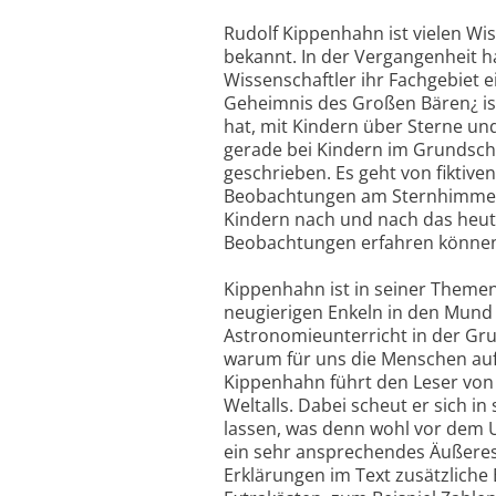
Rudolf Kippenhahn ist vielen Wi
bekannt. In der Vergangenheit h
Wissenschaftler ihr Fachgebiet e
Geheimnis des Großen Bären¿ ist
hat, mit Kindern über Sterne un
gerade bei Kindern im Grundschu
geschrieben. Es geht von fiktive
Beobachtungen am Sternhimmel m
Kindern nach und nach das heuti
Beobachtungen erfahren können
Kippenhahn ist in seiner Themen
neugierigen Enkeln in den Mund 
Astronomieunterricht in der Grun
warum für uns die Menschen auf
Kippenhahn führt den Leser von
Weltalls. Dabei scheut er sich i
lassen, was denn wohl vor dem U
ein sehr ansprechendes Äußeres zu 
Erklärungen im Text zusätzliche