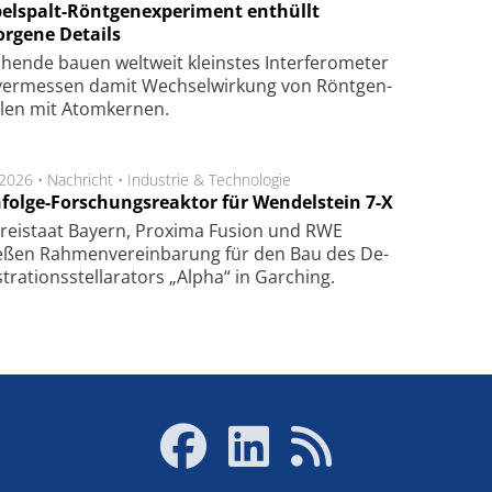
elspalt-Röntgenexperiment enthüllt
orgene Details
hen­de bau­en welt­weit kleins­tes In­ter­fe­ro­me­ter
er­mes­sen da­mit Wech­sel­wir­kung von Rönt­gen­
­len mit Atom­ker­nen.
.2026 •
Nachricht
•
Industrie & Technologie
folge-Forschungsreaktor für Wendelstein 7-X
Frei­staat Bay­ern, Pro­xi­ma Fu­sion und RWE
eßen Rah­men­ver­ein­ba­rung für den Bau des De­
ra­tions­stel­la­ra­tors „Alpha“ in Gar­ching.