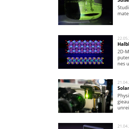
Süße
Studi
ma­te
22.05
Halbl
2D-Ma
pu­te
nes u
21.04
Sola
Physi
gie­a
unrei
21.04