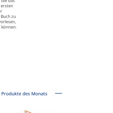
 die das
 ersten
er
 Buch zu
vorlesen,
 können.
Produkte des Monats