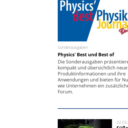
Sonderausgaben
Schäfter + Kirchhoff
Physics' Best und Best of
Faserkoppler mit S
Feinfokussierungsmec
Die Sonder­ausgaben präsentier
kompakt und übersichtlich neue
Produkt­informationen und ihre
Anwendungen und bieten für Nu
wie Unternehmen ein zusätzlich
Forum.
02.03