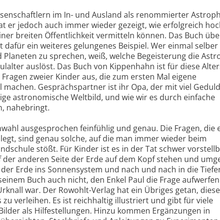
ssenschaftlern im In- und Ausland als renommierter Astroph
at er jedoch auch immer wieder gezeigt, wie erfolgreich ho
iner breiten Öffentlichkeit vermitteln können. Das Buch üb
 dafür ein weiteres gelungenes Beispiel. Wer einmal selber
d Planeten zu sprechen, weiß, welche Begeisterung die Ast
lalter auslöst. Das Buch von Kippenhahn ist für diese Alte
n Fragen zweier Kinder aus, die zum ersten Mal eigene
achen. Gesprächspartner ist ihr Opa, der mit viel Gedul
ge astronomische Weltbild, und wie wir es durch einfache
, nahebringt.
wahl ausgesprochen feinfühlig und genau. Die Fragen, die 
legt, sind genau solche, auf die man immer wieder beim
dschule stößt. Für Kinder ist es in der Tat schwer vorstellb
 der anderen Seite der Erde auf dem Kopf stehen und umge
 der Erde ins Sonnensystem und nach und nach in die Tiefe
n seinem Buch auch nicht, den Enkel Paul die Frage aufwerfen
rknall war. Der Rowohlt-Verlag hat ein Übriges getan, die
verleihen. Es ist reichhaltig illustriert und gibt für viele
 Bilder als Hilfestellungen. Hinzu kommen Ergänzungen in