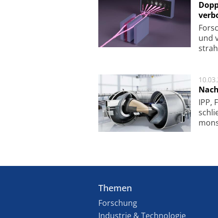
Dopp
verb
For­sc
und v
strah
10.03
Nach
IPP, 
schli
mon­st
Themen
Forschung
Industrie & Technologie