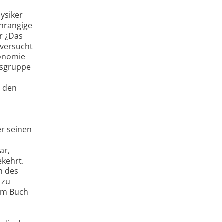
ysiker
chrangige
er ¿Das
 versucht
ronomie
rsgruppe
d den
er seinen
ar,
kehrt.
n des
 zu
sem Buch