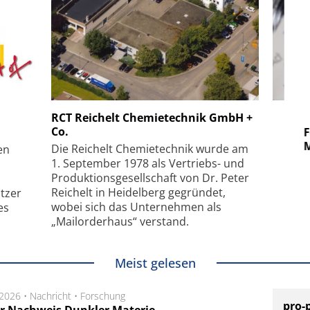
 GmbH
SmarAct GmbH
RCT Reichelt Chemietechnik GmbH +
Co.
uper-
Elektronenmikroskopie auf
Fem
hanismus
kleinstem Raum
Mu
Die Reichelt Chemietechnik wurde am
en
1. September 1978 als Vertriebs- und
Produktionsgesellschaft von Dr. Peter
Reichelt in Heidelberg gegründet,
tzer
wobei sich das Unternehmen als
es
„Mailorderhaus“ verstand.
Meist gelesen
.2026 •
Nachricht
•
Forschung
pro-