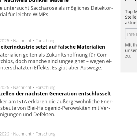
r Nachweis Dunkler Materie
e unter­sucht Saccha­ro­se als mög­li­ches De­tek­tor­
Top M
­rial für leich­te WIMPs.
Stell
aktue
.2026 •
Nachricht
•
Forschung
Mit I
eiterindustrie setzt auf falsche Materialien
unse
te­ri­a­li­en gel­ten als Zu­kunfts­hoff­nung für Com­
zu.
r­chips, doch man­che sind un­ge­eig­net – we­gen ei­
n­ter­schätz­ten Ef­fekts. Es gibt aber Aus­we­ge.
.2026 •
Nachricht
•
Forschung
rzellen der nächsten Generation entschlüsselt
ker am ISTA er­klä­ren die außer­ge­wöhn­li­che Ener­
us­beu­te von Blei-Halo­ge­nid-Perows­ki­ten mit Ver­
­ni­gung­en und De­fek­ten.
.2026 •
Nachricht
•
Forschung