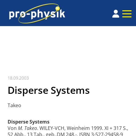
18.09.2003
Disperse Systems
Takeo
Disperse Systems
Von
M. Takeo
. WILEY-VCH, Weinheim 1999. XI + 317 S.,
52 Abb., 13 Tab., geb.,DM 248,-. ISBN 3-527-29458-9