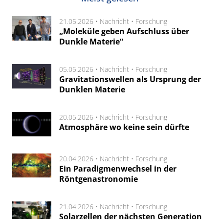
21.05.2026 •
Nachricht
•
Forschung
„Moleküle geben Aufschluss über
Dunkle Materie“
05.05.2026 •
Nachricht
•
Forschung
Gravitationswellen als Ursprung der
Dunklen Materie
20.05.2026 •
Nachricht
•
Forschung
Atmosphäre wo keine sein dürfte
20.04.2026 •
Nachricht
•
Forschung
Ein Paradigmenwechsel in der
Röntgenastronomie
21.04.2026 •
Nachricht
•
Forschung
Solarzellen der nächsten Generation