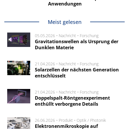
Anwendungen
Meist gelesen
05.05.2026 •
Nachricht
•
Forschung
Gravitationswellen als Ursprung der
Dunklen Materie
21.04.2026 •
Nachricht
•
Forschung
Solarzellen der nächsten Generation
entschlüsselt
21.04.2026 •
Nachricht
•
Forschung
Doppelspalt-Röntgenexperiment
enthüllt verborgene Details
26.06.2026 •
Produkt
•
Optik / Photonik
Elektronenmikroskopie auf