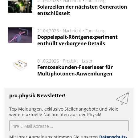
21.04.2026 •
Nachricht
•
Forschung
Solarzellen der nächsten Generation
entschlüsselt
21.04.2026 •
Nachricht
•
Forschung
Doppelspalt-Röntgenexperiment
enthüllt verborgene Details
01.06.2026 •
Produkt
•
Laser
Femtosekunden-Faserlaser für
Multiphotonen-Anwendungen
pro-physik Newsletter!
Top Meldungen, exklusive Stellenangebote und viele
weitere aktuelle Nachrichten aus der Physik!
Mit Ihrer Anmeldung stimmen Sie unseren
Datenschutz-