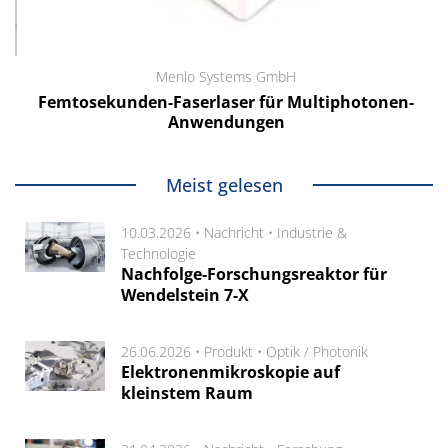
Menlo Systems GmbH
Femtosekunden-Faserlaser für Multiphotonen-
Anwendungen
Meist gelesen
10.03.2026 •
Nachricht
•
Industrie &
Technologie
Nachfolge-Forschungsreaktor für
Wendelstein 7-X
26.06.2026 •
Produkt
•
Optik / Photonik
Elektronenmikroskopie auf
kleinstem Raum