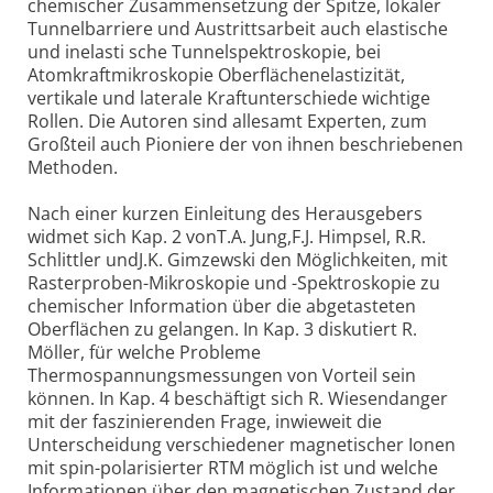
chemischer Zusammensetzung der Spitze, lokaler
Tunnelbarriere und Austrittsarbeit auch elastische
und inelasti sche Tunnelspektroskopie, bei
Atomkraftmikroskopie Oberflächenelastizität,
vertikale und laterale Kraftunterschiede wichtige
Rollen. Die Autoren sind allesamt Experten, zum
Großteil auch Pioniere der von ihnen beschriebenen
Methoden.
Nach einer kurzen Einleitung des Herausgebers
widmet sich Kap. 2 vonT.A. Jung,F.J. Himpsel, R.R.
Schlittler undJ.K. Gimzewski den Möglichkeiten, mit
Rasterproben-Mikroskopie und -Spektroskopie zu
chemischer Information über die abgetasteten
Oberflächen zu gelangen. In Kap. 3 diskutiert R.
Möller, für welche Probleme
Thermospannungsmessungen von Vorteil sein
können. In Kap. 4 beschäftigt sich R. Wiesendanger
mit der faszinierenden Frage, inwieweit die
Unterscheidung verschiedener magnetischer Ionen
mit spin-polarisierter RTM möglich ist und welche
Informationen über den magnetischen Zustand der