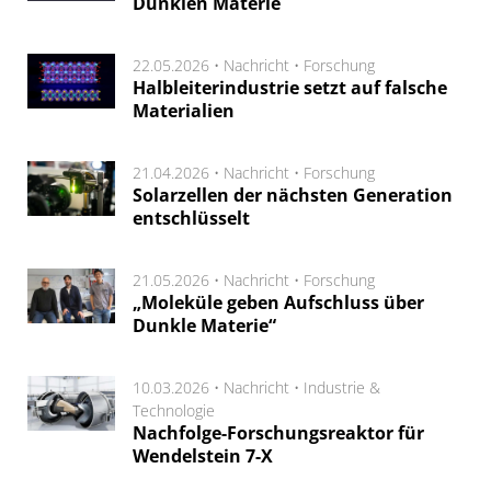
Dunklen Materie
22.05.2026 •
Nachricht
•
Forschung
Halbleiterindustrie setzt auf falsche
Materialien
21.04.2026 •
Nachricht
•
Forschung
Solarzellen der nächsten Generation
entschlüsselt
21.05.2026 •
Nachricht
•
Forschung
„Moleküle geben Aufschluss über
Dunkle Materie“
10.03.2026 •
Nachricht
•
Industrie &
Technologie
Nachfolge-Forschungsreaktor für
Wendelstein 7-X