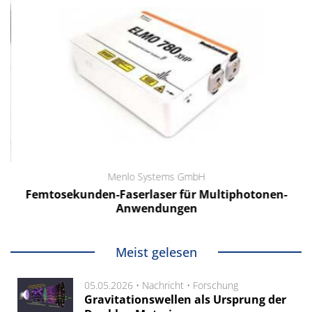
Menlo Systems GmbH
Femtosekunden-Faserlaser für Multiphotonen-
Anwendungen
Meist gelesen
05.05.2026 •
Nachricht
•
Forschung
Gravitationswellen als Ursprung der