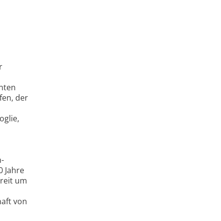
r
nnten
fen, der
oglie,
n-
0 Jahre
reit um
aft von