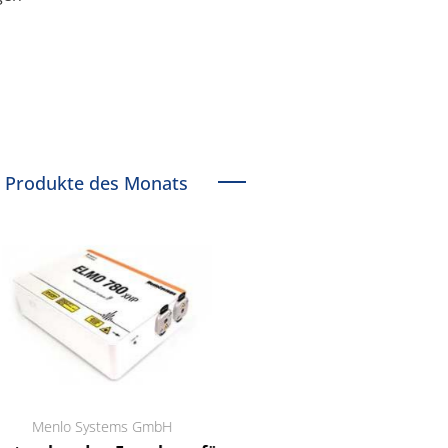
Produkte des Monats
Menlo Systems GmbH
RCT Reichelt Chemietechnik