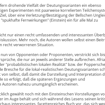
fern drohende Vielfalt der Deutungsvarianten ein ebenso
tigen Experimenten mit paarweise korrelierten Teilchensys
Ziel, über eine Verletzung/Bestätigung der Bellschen Ungl
r "spukhafte Fernwirkungen" (Einstein) ein für alle Mal zu
icht nur einen recht umfassenden und interessanten Überb
iskussion. Mehr noch, die Autoren wollen selbst einen Beit
en recht verworrenen Situation.
 nun von Opponenten oder Proponenten, verstrickt sich bis
sprüche, die nur an jeweils anderer Stelle aufbrechen. Afri
 der "probabilistischen lokalen Realität" bzw. der Poppersch
e Bresche für die lokal-realistischen Deutungsvarianten sc
t von selbst, daß damit die Darstellung und Interpretation d
de so erfolgt, daß die späteren Ergänzungen und
e Autoren nahezu unumgänglich erscheinen.
cklich gewählt noch mit den Einsteinschen Vorstellungen vo
ber im Auge behält und sich während des Lesens seinen krit
rchaus interessantes, facettenreiches Buch vor, das sich we