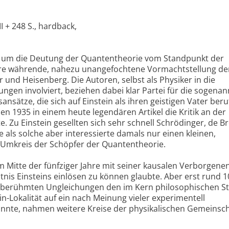
I + 248 S., hardback,
e um die Deutung der Quantentheorie vom Standpunkt der
ahre währende, nahezu unangefochtene Vormachtstellung de
nd Heisenberg. Die Autoren, selbst als Physiker in die
gen involviert, beziehen dabei klar Partei für die sogena
nsätze, die sich auf Einstein als ihren geistigen Vater beru
 1935 in einem heute legendären Artikel die Kritik an der
 Zu Einstein gesellten sich sehr schnell Schrödinger, de Br
 als solche aber interessierte damals nur einen kleinen,
 Umkreis der Schöpfer der Quantentheorie.
Mitte der fünfziger Jahre mit seiner kausalen Verborgene
is Einsteins einlösen zu können glaubte. Aber erst rund 1
n berühmten Ungleichungen den im Kern philosophischen St
ein-Lokalität auf ein nach Meinung vieler experimentell
nnte, nahmen weitere Kreise der physikalischen Gemeinsch