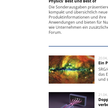
Physics' Best und Best of
Faserkoppler mit S
Feinfokussierungsmec
Die Sonder­ausgaben präsentier
kompakt und übersichtlich neue
Produkt­informationen und ihre
Anwendungen und bieten für Nu
wie Unternehmen ein zusätzlich
Forum.
20.04
Ein 
SRG/e
das E
und s
21.04
Dopp
verb