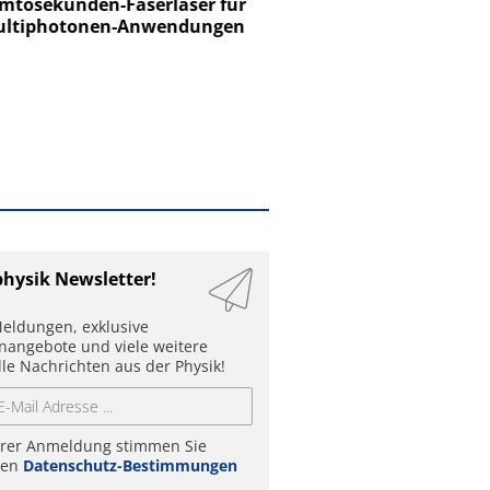
tosekunden-Faserlaser für
Ein Unternehmen für I
ltiphotonen-Anwendungen
physik Newsletter!
eldungen, exklusive
enangebote und viele weitere
lle Nachrichten aus der Physik!
hrer Anmeldung stimmen Sie
ren
Datenschutz-Bestimmungen