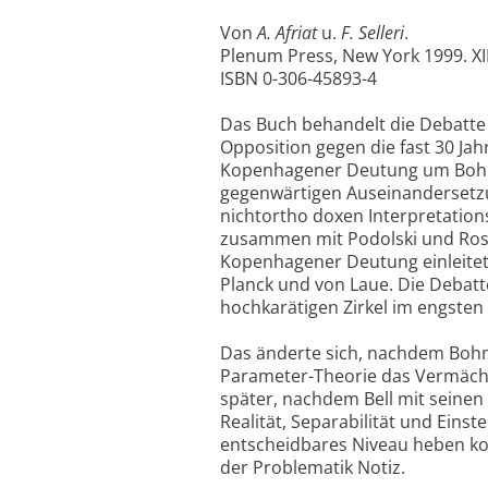
Von
A. Afriat
u.
F. Selleri
.
Plenum Press, New York 1999. XII
ISBN 0-306-45893-4
Das Buch behandelt die Debatt
Opposition gegen die fast 30 J
Kopenhagener Deutung um Bohr u
gegenwärtigen Auseinandersetzun
nichtortho doxen Interpretationsa
zusammen mit Podolski und Rosen
Kopenhagener Deutung einleitete.
Planck und von Laue. Die Debatte
hochkarätigen Zirkel im engsten
Das änderte sich, nachdem Bohm 
Parameter-Theorie das Vermächtn
später, nachdem Bell mit seine
Realität, Separabilität und Einst
entscheidbares Niveau heben ko
der Problematik Notiz.