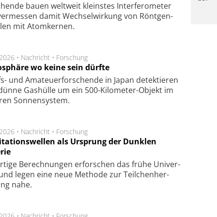
hen­de bau­en welt­weit kleins­tes In­ter­fe­ro­me­ter
er­mes­sen da­mit Wech­sel­wir­kung von Rönt­gen­
­len mit Atom­ker­nen.
.2026 •
Nachricht
•
Forschung
sphäre wo keine sein dürfte
s- und Ama­teuer­for­schen­de in Japan de­tek­tie­ren
dün­ne Gas­hül­le um ein 500-Kilo­meter-Objekt im
­ren Son­nen­sys­tem.
.2026 •
Nachricht
•
Forschung
itationswellen als Ursprung der Dunklen
rie
rtige Be­rech­nung­en er­for­schen das frü­he Uni­ver­
nd legen eine neue Me­tho­de zur Teil­chen­her­
lung nahe.
.2026 •
Nachricht
•
Forschung