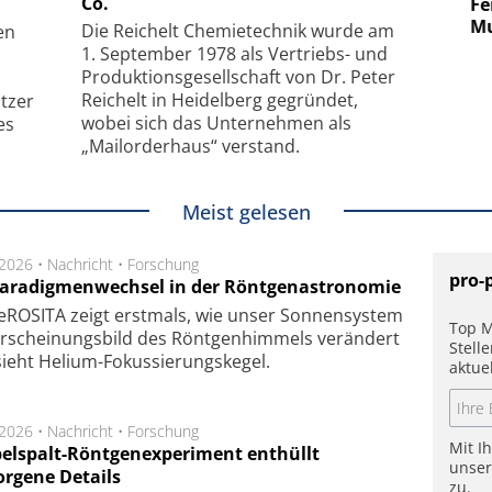
Co.
uper-
Elektronenmikroskopie auf
Fem
hanismus
kleinstem Raum
Mu
Die Reichelt Chemietechnik wurde am
en
1. September 1978 als Vertriebs- und
Produktionsgesellschaft von Dr. Peter
Reichelt in Heidelberg gegründet,
tzer
wobei sich das Unternehmen als
es
„Mailorderhaus“ verstand.
Meist gelesen
.2026 •
Nachricht
•
Forschung
pro-
Paradigmenwechsel in der Röntgenastronomie
ROSITA zeigt erst­mals, wie unser Son­nen­sys­tem
Top M
r­schei­nungs­bild des Rönt­gen­him­mels ver­än­dert
Stell
ieht Helium-Fokus­sie­rungs­ke­gel.
aktue
.2026 •
Nachricht
•
Forschung
Mit I
elspalt-Röntgenexperiment enthüllt
unse
orgene Details
zu.