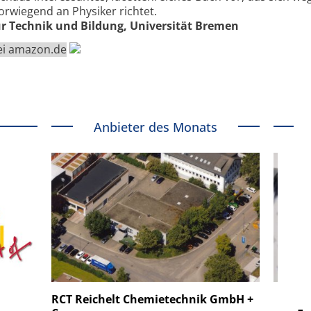
orwiegend an Physiker richtet.
für Technik und Bildung, Universität Bremen
bei amazon.de
Anbieter des Monats
 GmbH
SmarAct GmbH
RCT Reichelt Chemietechnik GmbH +