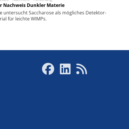
r Nachweis Dunkler Materie
e unter­sucht Saccha­ro­se als mög­li­ches De­tek­tor­
­rial für leich­te WIMPs.