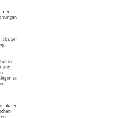
temen,
eichungen
lick über
rag
her in
at und
en
hlagen zu
er
n lokaler
ischen
gen