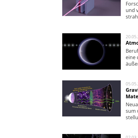
For­sc
und v
strah
20.05
Atmo
Beruf
eine 
äu­ße
05.05
Grav
Mate
Neu­a
sum u
stel­
02.03