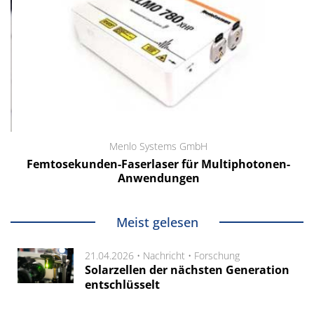
Menlo Systems GmbH
Femtosekunden-Faserlaser für Multiphotonen-
Anwendungen
Meist gelesen
21.04.2026 •
Nachricht
•
Forschung
Solarzellen der nächsten Generation
entschlüsselt