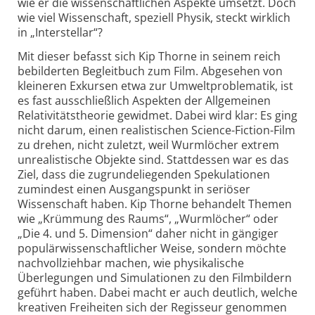
wie er die wissenschaftlichen Aspekte umsetzt. Doch
wie viel Wissenschaft, speziell Physik, steckt wirklich
in „Interstellar“?
Mit dieser befasst sich Kip Thorne in seinem reich
bebilderten Begleitbuch zum Film. Abgesehen von
kleineren Exkursen etwa zur Umweltproblematik, ist
es fast ausschließlich Aspekten der Allgemeinen
Relativitätstheorie gewidmet. Dabei wird klar: Es ging
nicht darum, einen realistischen Science-Fiction-Film
zu drehen, nicht zuletzt, weil Wurmlöcher extrem
unrealistische Objekte sind. Stattdessen war es das
Ziel, dass die zugrundeliegenden Spekulationen
zumindest einen Ausgangspunkt in seriöser
Wissenschaft haben. Kip Thorne behandelt Themen
wie „Krümmung des Raums“, „Wurmlöcher“ oder
„Die 4. und 5. Dimension“ daher nicht in gängiger
populärwissenschaftlicher Weise, sondern möchte
nachvollziehbar machen, wie physikalische
Überlegungen und Simulationen zu den Filmbildern
geführt haben. Dabei macht er auch deutlich, welche
kreativen Freiheiten sich der Regisseur genommen