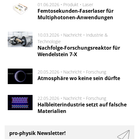
01.06.2026 •
Produkt
•
Laser
Femtosekunden-Faserlaser für
Multiphotonen-Anwendungen
10.03.2026 •
Nachricht
•
Industrie &
Technologie
Nachfolge-Forschungsreaktor für
Wendelstein 7-X
20.05.2026 •
Nachricht
•
Forschung
Atmosphäre wo keine sein dürfte
22.05.2026 •
Nachricht
•
Forschung
Halbleiterindustrie setzt auf falsche
Materialien
pro-physik Newsletter!