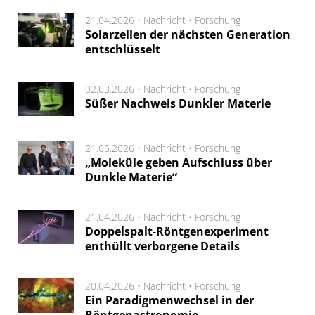
21.04.2026 •
Nachricht
•
Forschung
Solarzellen der nächsten Generation
entschlüsselt
02.03.2026 •
Nachricht
•
Forschung
Süßer Nachweis Dunkler Materie
21.05.2026 •
Nachricht
•
Forschung
„Moleküle geben Aufschluss über
Dunkle Materie“
21.04.2026 •
Nachricht
•
Forschung
Doppelspalt-Röntgenexperiment
enthüllt verborgene Details
20.04.2026 •
Nachricht
•
Forschung
Ein Paradigmenwechsel in der