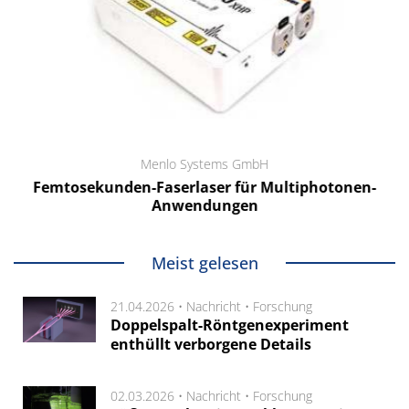
Menlo Systems GmbH
Femtosekunden-Faserlaser für Multiphotonen-
Anwendungen
Meist gelesen
21.04.2026 •
Nachricht
•
Forschung
Doppelspalt-Röntgenexperiment
enthüllt verborgene Details
02.03.2026 •
Nachricht
•
Forschung