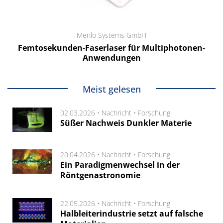
Menlo Systems GmbH
Femtosekunden-Faserlaser für Multiphotonen-
Anwendungen
Meist gelesen
02.03.2026 •
Nachricht
•
Forschung
Süßer Nachweis Dunkler Materie
20.04.2026 •
Nachricht
•
Forschung
Ein Paradigmenwechsel in der
Röntgenastronomie
22.05.2026 •
Nachricht
•
Forschung
Halbleiterindustrie setzt auf falsche