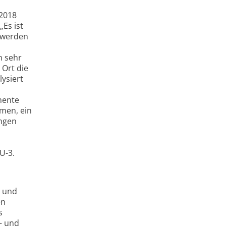
 2018
Es ist
t werden
h sehr
 Ort die
ysiert
mente
men, ein
ungen
U-3.
g und
en
s
– und