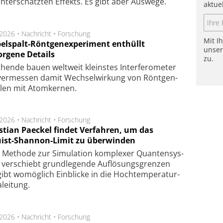
n­ter­schätz­ten Ef­fekts. Es gibt aber Aus­we­ge.
aktue
.2026 •
Nachricht
•
Forschung
Mit I
elspalt-Röntgenexperiment enthüllt
unse
orgene Details
zu.
hen­de bau­en welt­weit kleins­tes In­ter­fe­ro­me­ter
er­mes­sen da­mit Wech­sel­wir­kung von Rönt­gen­
­len mit Atom­ker­nen.
.2026 •
Nachricht
•
Forschung
stian Paeckel findet Verfahren, um das
ist-Shannon-Limit zu überwinden
Methode zur Simu­la­tion kom­ple­xer Quan­ten­sys­
 ver­schiebt grund­le­gen­de Auf­lösungs­gren­zen
ibt wo­mög­lich Ein­blicke in die Hoch­tempe­ra­tur­
lei­tung.
.2026 •
Nachricht
•
Forschung