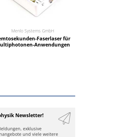
Menlo Systems GmbH
RCT Reichelt Chemietechnik
tosekunden-Faserlaser für
Ein Unternehmen für I
ltiphotonen-Anwendungen
physik Newsletter!
eldungen, exklusive
enangebote und viele weitere