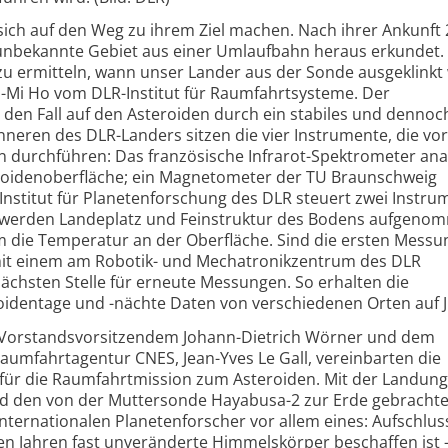
 sich auf den Weg zu ihrem Ziel machen. Nach ihrer Ankunft
unbekannte Gebiet aus einer Umlaufbahn heraus erkundet. „
t zu ermitteln, wann unser Lander aus der Sonde ausgeklink
 Tra-Mi Ho vom DLR-Institut für Raumfahrtsysteme. Der
 den Fall auf den Asteroiden durch ein stabiles und dennoc
nneren des DLR-Landers sitzen die vier Instrumente, die vor
 durchführen: Das französische Infrarot-Spektrometer anal
oidenoberfläche; ein Magnetometer der TU Braunschweig
Institut für Planetenforschung des DLR steuert zwei Instru
a werden Landeplatz und Feinstruktur des Bodens aufgenom
 die Temperatur an der Oberfläche. Sind die ersten Mess
it einem am Robotik- und Mechatronikzentrum des DLR
chsten Stelle für erneute Messungen. So erhalten die
oidentage und -nächte Daten von verschiedenen Orten auf J
R-Vorstandsvorsitzendem Johann-Dietrich Wörner und dem
aumfahrtagentur CNES, Jean-Yves Le Gall, vereinbarten die
 für die Raumfahrtmission zum Asteroiden. Mit der Landun
d den von der Muttersonde Hayabusa-2 zur Erde gebracht
nternationalen Planetenforscher vor allem eines: Aufschlus
rden Jahren fast unveränderte Himmelskörper beschaffen ist 