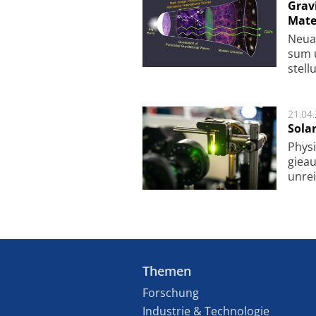
Grav
Mate
Neu­a
sum u
stel­
21.04
Sola
Physi
gie­a
unrei
Themen
Forschung
Industrie & Technologie