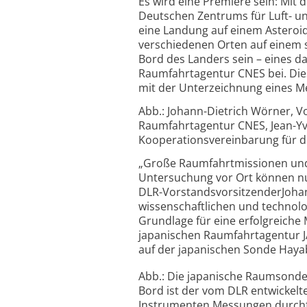
Es wird eine Premiere sein: Mit
Deutschen Zentrums für Luft- u
eine Landung auf einem Asteroi
verschiedenen Orten auf einem 
Bord des Landers sein – eines d
Raumfahrtagentur CNES bei. Dies
mit der Unterzeichnung eines 
Abb.: Johann-Dietrich Wörner, V
Raumfahrtagentur CNES, Jean-Yve
Kooperationsvereinbarung für di
„Große Raumfahrtmissionen und 
Untersuchung vor Ort können nu
DLR-VorstandsvorsitzenderJohann-
wissenschaftlichen und technol
Grundlage für eine erfolgreiche 
japanischen Raumfahrtagentur 
auf der japanischen Sonde Haya
Abb.: Die japanische Raumsonde
Bord ist der vom DLR entwickelt
Instrumenten Messungen durchfü