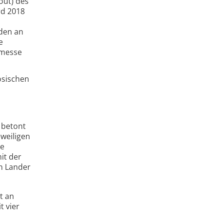
out) des
rd 2018
den an
e
tmesse
ösischen
 betont
eweiligen
ie
it der
n Lander
t an
t vier