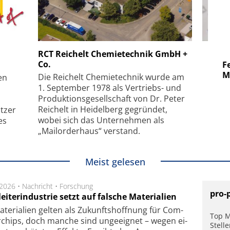
 GmbH
SmarAct GmbH
RCT Reichelt Chemietechnik GmbH +
Co.
uper-
Elektronenmikroskopie auf
Fem
hanismus
kleinstem Raum
Mu
Die Reichelt Chemietechnik wurde am
en
1. September 1978 als Vertriebs- und
Produktionsgesellschaft von Dr. Peter
Reichelt in Heidelberg gegründet,
tzer
wobei sich das Unternehmen als
es
„Mailorderhaus“ verstand.
Meist gelesen
.2026 •
Nachricht
•
Forschung
pro-
eiterindustrie setzt auf falsche Materialien
te­ri­a­li­en gel­ten als Zu­kunfts­hoff­nung für Com­
Top M
r­chips, doch man­che sind un­ge­eig­net – we­gen ei­
Stell