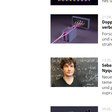
nes u
21.04
Dopp
verb
For­sc
und v
strah
13.05
Seba
Nyqu
Neue 
te­me
und g
supra­
05.05