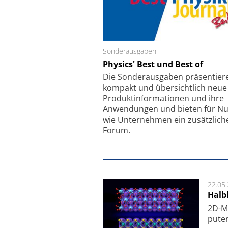
Sonderausgaben
Schäfter + Kirchhoff
Physics' Best und Best of
Faserkoppler mit S
Feinfokussierungsmec
Die Sonder­ausgaben präsentier
kompakt und übersichtlich neue
Produkt­informationen und ihre
Anwendungen und bieten für Nu
wie Unternehmen ein zusätzlich
Forum.
22.05
Halbl
2D-Ma
pu­te