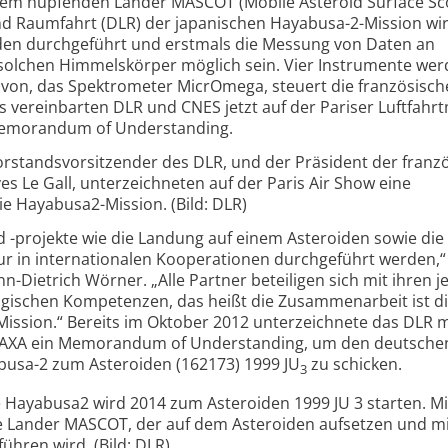
 dem hüpfenden Lander MASCOT (Mobile Asteroid Surface Sc
nd Raumfahrt (DLR) der japanischen Hayabusa-2-Mission wi
den durchgeführt und erstmals die Messung von Daten an
solchen Himmelskörper möglich sein. Vier Instrumente wer
avon, das Spektrometer MicrOmega, steuert die französisch
 vereinbarten DLR und CNES jetzt auf der Pariser Luftfahr
Memorandum of Understanding.
orstandsvorsitzender des DLR, und der Präsident der franz
s Le Gall, unterzeichneten auf der Paris Air Show eine
e Hayabusa2-Mission. (Bild: DLR)
-projekte wie die Landung auf einem Asteroiden sowie die
r in internationalen Kooperationen durchgeführt werden,“
Dietrich Wörner. „Alle Partner beteiligen sich mit ihren j
ogischen Kompetenzen, das heißt die Zusammenarbeit ist d
Mission.“ Bereits im Oktober 2012 unterzeichnete das DLR m
JAXA ein Memorandum of Understanding, um den deutsche
busa-2 zum Asteroiden (162173) 1999 JU
zu schicken.
3
 Hayabusa2 wird 2014 zum Asteroiden 1999 JU 3 starten. Mi
e Lander MASCOT, der auf dem Asteroiden aufsetzen und mi
hren wird. (Bild: DLR)