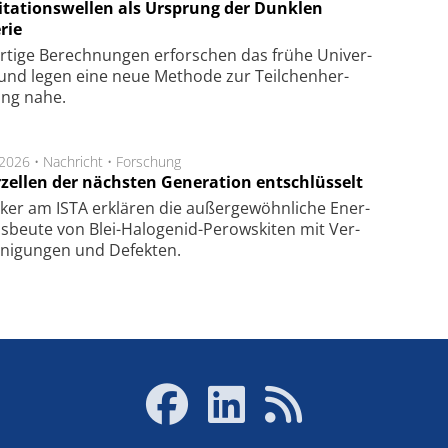
itationswellen als Ursprung der Dunklen
rie
rtige Be­rech­nung­en er­for­schen das frü­he Uni­ver­
nd legen eine neue Me­tho­de zur Teil­chen­her­
lung nahe.
.2026 •
Nachricht
•
Forschung
rzellen der nächsten Generation entschlüsselt
ker am ISTA er­klä­ren die außer­ge­wöhn­li­che Ener­
us­beu­te von Blei-Halo­ge­nid-Perows­ki­ten mit Ver­
­ni­gung­en und De­fek­ten.