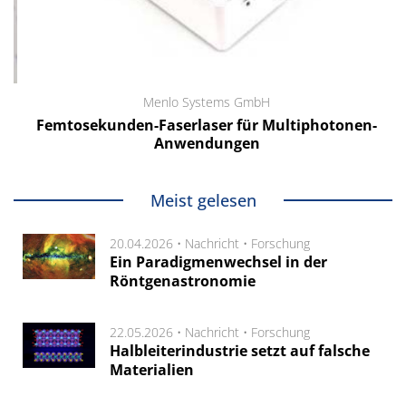
Menlo Systems GmbH
Femtosekunden-Faserlaser für Multiphotonen-
Anwendungen
Meist gelesen
20.04.2026 •
Nachricht
•
Forschung
Ein Paradigmenwechsel in der
Röntgenastronomie
22.05.2026 •
Nachricht
•
Forschung
Halbleiterindustrie setzt auf falsche
Materialien