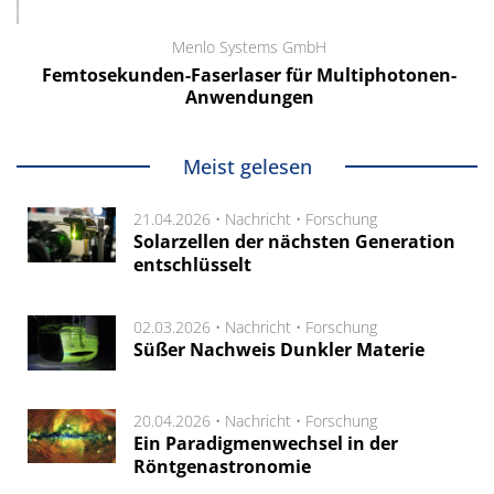
Menlo Systems GmbH
Femtosekunden-Faserlaser für Multiphotonen-
Anwendungen
Meist gelesen
21.04.2026 •
Nachricht
•
Forschung
Solarzellen der nächsten Generation
entschlüsselt
02.03.2026 •
Nachricht
•
Forschung
Süßer Nachweis Dunkler Materie
20.04.2026 •
Nachricht
•
Forschung
Ein Paradigmenwechsel in der
Röntgenastronomie