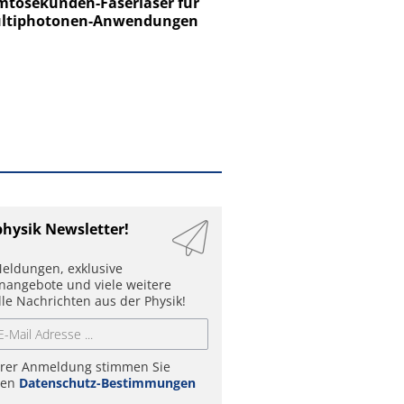
tosekunden-Faserlaser für
Ein Unternehmen für I
ltiphotonen-Anwendungen
physik Newsletter!
eldungen, exklusive
enangebote und viele weitere
lle Nachrichten aus der Physik!
hrer Anmeldung stimmen Sie
ren
Datenschutz-Bestimmungen