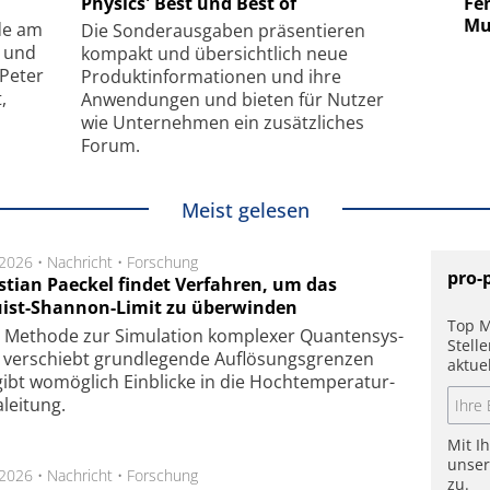
uper-
Physics' Best und Best of
Elektronenmikroskopie auf
Fem
hanismus
kleinstem Raum
Mu
de am
Die Sonder­ausgaben präsentieren
- und
kompakt und übersichtlich neue
 Peter
Produkt­informationen und ihre
,
Anwendungen und bieten für Nutzer
wie Unternehmen ein zusätzliches
Forum.
Meist gelesen
.2026 •
Nachricht
•
Forschung
pro-
stian Paeckel findet Verfahren, um das
ist-Shannon-Limit zu überwinden
Top M
Methode zur Simu­la­tion kom­ple­xer Quan­ten­sys­
Stell
 ver­schiebt grund­le­gen­de Auf­lösungs­gren­zen
aktue
ibt wo­mög­lich Ein­blicke in die Hoch­tempe­ra­tur­
lei­tung.
Mit I
unse
.2026 •
Nachricht
•
Forschung
zu.