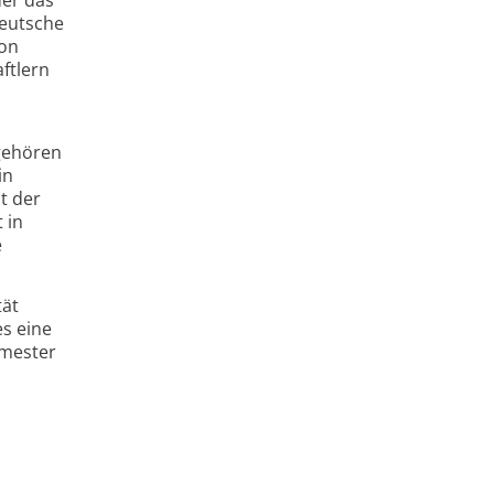
Deutsche
von
ftlern
 gehören
in
t der
 in
e
tät
s eine
emester