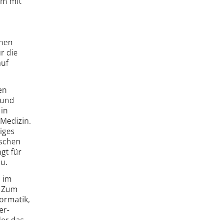
um mit
chen
r die
auf
en
 und
 in
 Medizin.
iges
ischen
gt für
u.
i im
. Zum
formatik,
er-
der das