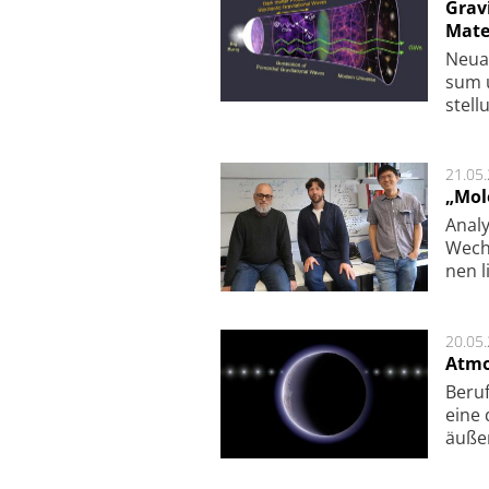
Grav
Mate
Neu­a
sum u
stel­
21.05
„Mol
Analy
Wech­
nen l
20.05
Atmo
Beruf
eine 
äu­ße