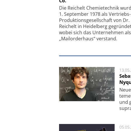
Co.
Faserkoppler mit S
Feinfokussierungsmec
Die Reichelt Chemietechnik wur
1. September 1978 als Vertriebs
Produktionsgesellschaft von Dr.
Reichelt in Heidelberg gegründet
wobei sich das Unternehmen als
„Mailorderhaus“ verstand.
13.05
Seba
Nyqu
Neue 
te­me
und g
supra­
05.05