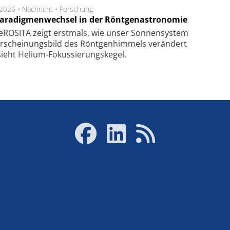
.2026 •
Nachricht
•
Forschung
Paradigmenwechsel in der Röntgenastronomie
ROSITA zeigt erst­mals, wie unser Son­nen­sys­tem
r­schei­nungs­bild des Rönt­gen­him­mels ver­än­dert
ieht Helium-Fokus­sie­rungs­ke­gel.