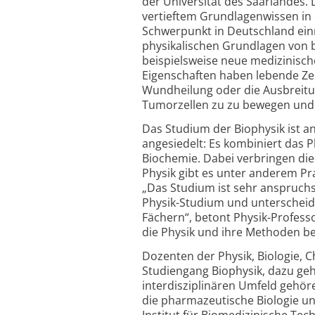
der Universität des Saarlandes. 
vertieftem Grundlagenwissen in 
Schwerpunkt in Deutschland einm
physikalischen Grundlagen von b
beispielsweise neue medizinis
Eigenschaften haben lebende Zel
Wundheilung oder die Ausbreitun
Tumorzellen zu zu bewegen und 
Das Studium der Biophysik ist a
angesiedelt: Es kombiniert das 
Biochemie. Dabei verbringen die
Physik gibt es unter anderem Pra
„Das Studium ist sehr anspruch
Physik-Studium und unterscheide
Fächern“, betont Physik-Professo
die Physik und ihre Methoden b
Dozenten der Physik, Biologie, 
Studiengang Biophysik, dazu geh
interdisziplinären Umfeld gehöre
die pharmazeutische Biologie un
Institut für Biomedizinische Tech