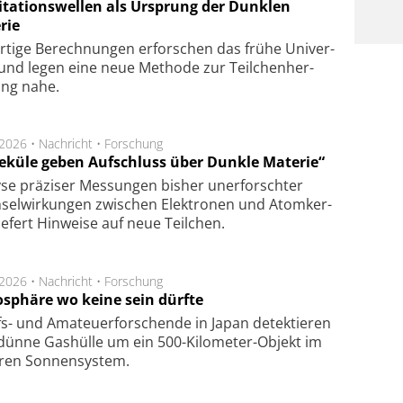
itationswellen als Ursprung der Dunklen
rie
rtige Be­rech­nung­en er­for­schen das frü­he Uni­ver­
nd legen eine neue Me­tho­de zur Teil­chen­her­
lung nahe.
.2026 •
Nachricht
•
Forschung
eküle geben Aufschluss über Dunkle Materie“
se prä­zi­ser Mes­sung­en bis­her un­er­for­schter
sel­wir­kung­en zwi­schen Elek­tro­nen und Atom­ker­
ie­fert Hin­wei­se auf neue Teil­chen.
.2026 •
Nachricht
•
Forschung
sphäre wo keine sein dürfte
s- und Ama­teuer­for­schen­de in Japan de­tek­tie­ren
dün­ne Gas­hül­le um ein 500-Kilo­meter-Objekt im
­ren Son­nen­sys­tem.