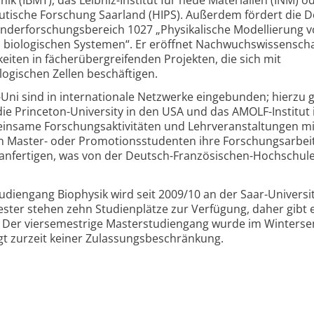
utische Forschung Saarland (HIPS). Außerdem fördert die 
derforschungsbereich 1027 „Physikalische Modellierung 
n biologischen Systemen“. Er eröffnet Nachwuchswissenscha
eiten in fächerübergreifenden Projekten, die sich mit
ogischen Zellen beschäftigen.
Uni sind in internationale Netzwerke eingebunden; hierzu
 die Princeton-University in den USA und das AMOLF-Institut 
insame Forschungsaktivitäten und Lehrveranstaltungen mi
en Master- oder Promotionsstudenten ihre Forschungsarbeit
nfertigen, was von der Deutsch-Französischen-Hochschul
diengang Biophysik wird seit 2009/10 an der Saar-Universi
ter stehen zehn Studienplätze zur Verfügung, daher gibt e
 Der viersemestrige Masterstudiengang wurde im Winters
egt zurzeit keiner Zulassungsbeschränkung.