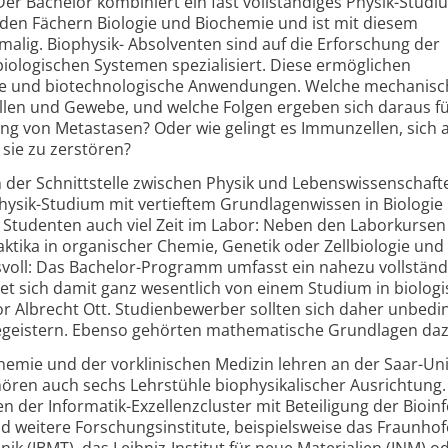
Der Bachelor kombiniert ein fast vollständiges Physik-Studi
den Fächern Biologie und Biochemie und ist mit diesem
alig. Biophysik- Absolventen sind auf die Erforschung der
iologischen Systemen spezialisiert. Diese ermöglichen
che und biotechnologische Anwendungen. Welche mechanis
len und Gewebe, und welche Folgen ergeben sich daraus fü
g von Metastasen? Oder wie gelingt es Immunzellen, sich 
sie zu zerstören?
n der Schnittstelle zwischen Physik und Lebenswissenschaft
Physik-Studium mit vertieftem Grundlagenwissen in Biologie
 Studenten auch viel Zeit im Labor: Neben den Laborkursen
ktika in organischer Chemie, Genetik oder Zellbiologie und
svoll: Das Bachelor-Programm umfasst ein nahezu vollständ
t sich damit ganz wesentlich von einem Studium in biolog
r Albrecht Ott. Studienbewerber sollten sich daher unbedin
egeistern. Ebenso gehörten mathematische Grundlagen daz
Chemie und der vorklinischen Medizin lehren an der Saar-Un
ören auch sechs Lehrstühle biophysikalischer Ausrichtung
n der Informatik-Exzellenzcluster mit Beteiligung der Bioin
d weitere Forschungsinstitute, beispielsweise das Fraunhof
nik (IBMT), das Leibniz-Institut für neue Materialien (INM) o