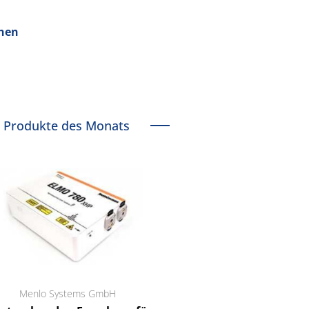
chen
Produkte des Monats
Menlo Systems GmbH
RCT Reichelt Chemietechnik