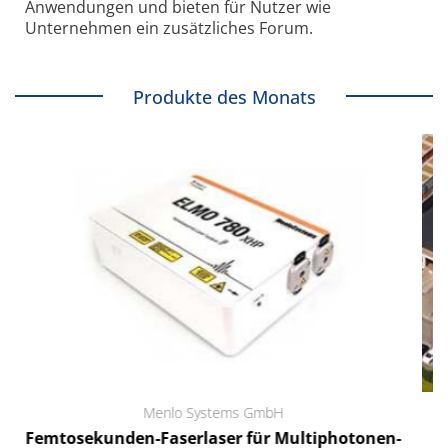
Anwendungen und bieten für Nutzer wie
Unternehmen ein zusätzliches Forum.
Produkte des Monats
lo Systems GmbH
RCT Reichelt Che
serlaser für Multiphotonen-
Ein Unternehme