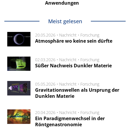
nwendungen
Meist gelesen
20.05.2026 •
Nachricht
•
Forschung
Atmosphäre wo keine sein dürfte
02.03.2026 •
Nachricht
•
Forschung
Süßer Nachweis Dunkler Materie
05.05.2026 •
Nachricht
•
Forschung
Gravitationswellen als Ursprung der
Dunklen Materie
20.04.2026 •
Nachricht
•
Forschung
Ein Paradigmenwechsel in der
Röntgenastronomie