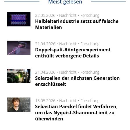
Meist gelesen
22.05.2026 •
Nachricht
•
Forschung
Halbleiterindustrie setzt auf falsche
Materialien
21.04.2026 •
Nachricht
•
Forschung
Doppelspalt-Röntgenexperiment
enthüllt verborgene Details
21.04.2026 •
Nachricht
•
Forschung
Solarzellen der nächsten Generation
entschlüsselt
13.05.2026 •
Nachricht
•
Forschung
Sebastian Paeckel findet Verfahren,
um das Nyquist-Shannon-Limit zu
überwinden