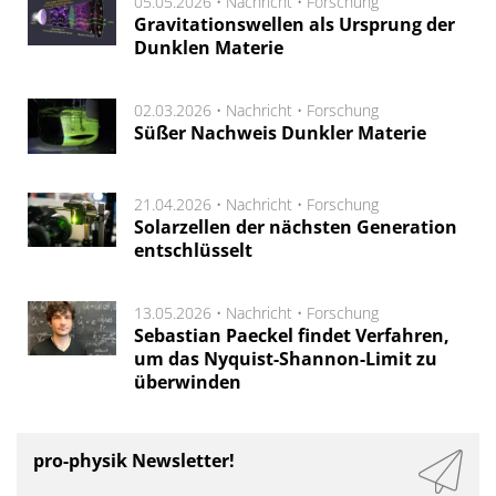
05.05.2026 •
Nachricht
•
Forschung
Gravitationswellen als Ursprung der
Dunklen Materie
02.03.2026 •
Nachricht
•
Forschung
Süßer Nachweis Dunkler Materie
21.04.2026 •
Nachricht
•
Forschung
Solarzellen der nächsten Generation
entschlüsselt
13.05.2026 •
Nachricht
•
Forschung
Sebastian Paeckel findet Verfahren,
um das Nyquist-Shannon-Limit zu
überwinden
pro-physik Newsletter!