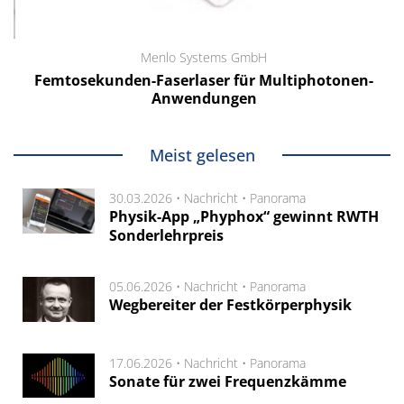
Menlo Systems GmbH
Femtosekunden-Faserlaser für Multiphotonen-
Anwendungen
Meist gelesen
30.03.2026 •
Nachricht
•
Panorama
Physik-App „Phyphox“ gewinnt RWTH
Sonderlehrpreis
05.06.2026 •
Nachricht
•
Panorama
Wegbereiter der Festkörperphysik
17.06.2026 •
Nachricht
•
Panorama
Sonate für zwei Frequenzkämme