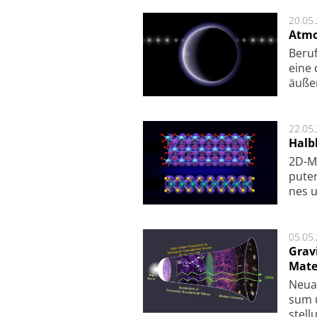
20.05
Atmo
Beruf
eine 
äu­ße
22.05
Halbl
2D-Ma
pu­te
nes u
05.05
Grav
Mate
Neu­a
sum u
stel­