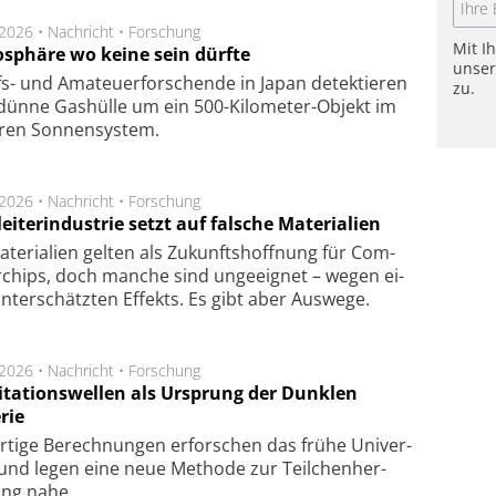
.2026 •
Nachricht
•
Forschung
Mit I
sphäre wo keine sein dürfte
unse
s- und Ama­teuer­for­schen­de in Japan de­tek­tie­ren
zu.
dün­ne Gas­hül­le um ein 500-Kilo­meter-Objekt im
­ren Son­nen­sys­tem.
.2026 •
Nachricht
•
Forschung
eiterindustrie setzt auf falsche Materialien
te­ri­a­li­en gel­ten als Zu­kunfts­hoff­nung für Com­
r­chips, doch man­che sind un­ge­eig­net – we­gen ei­
n­ter­schätz­ten Ef­fekts. Es gibt aber Aus­we­ge.
.2026 •
Nachricht
•
Forschung
itationswellen als Ursprung der Dunklen
rie
rtige Be­rech­nung­en er­for­schen das frü­he Uni­ver­
nd legen eine neue Me­tho­de zur Teil­chen­her­
lung nahe.