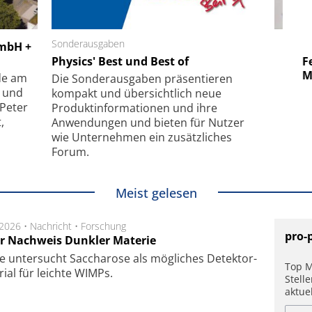
 GmbH
Sonderausgaben
SmarAct GmbH
GmbH +
uper-
Physics' Best und Best of
Elektronenmikroskopie auf
Fem
hanismus
kleinstem Raum
Mu
de am
Die Sonder­ausgaben präsentieren
- und
kompakt und übersichtlich neue
 Peter
Produkt­informationen und ihre
,
Anwendungen und bieten für Nutzer
wie Unternehmen ein zusätzliches
Forum.
Meist gelesen
.2026 •
Nachricht
•
Forschung
pro-
r Nachweis Dunkler Materie
e unter­sucht Saccha­ro­se als mög­li­ches De­tek­tor­
Top M
­rial für leich­te WIMPs.
Stell
aktue