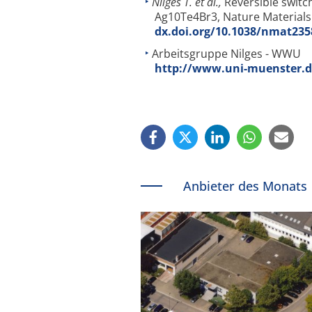
Nilges T. et al.,
Reversible switc
Ag10Te4Br3, Nature Materials 
dx.doi.org/10.1038/nmat235
Arbeitsgruppe Nilges - WWU
http://www.uni-muenster.d
Anbieter des Monats