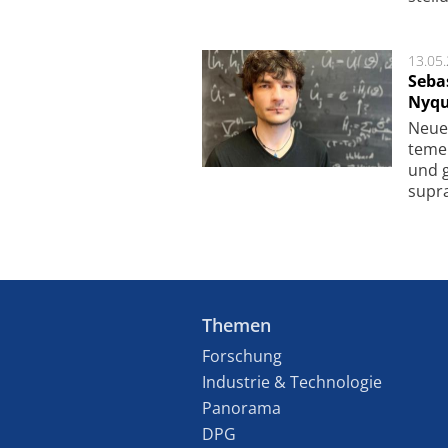
13.05
Seba
Nyqu
Neue 
te­me
und g
supra­
Themen
Forschung
Industrie & Technologie
Panorama
DPG