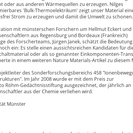
ht oder aus anderen Wärmequellen zu erzeugen. Nilges
imierbares 'Bulk-Thermoelektrikum' zeigt unser Material ei
nsfrei Strom zu erzeugen und damit die Umwelt zu schonen.
eration mit münsterschen Forschern um Hellmut Eckert und
senschaftlern aus Regensburg und Bordeaux (Frankreich)
ege des Forscherteams, Jürgen Janek, schätzt die Bedeutung
och ein: Es stelle einen aussichtsreichen Kandidaten für di
 Schaltmaterial oder als so genannter Einkomponenten-Trans
erte in einem weiteren Nature Materials-Artikel zu diesem M
rojektleiter des Sonderforschungsbereichs 458 "Ionenbeweg
rukturen". Im Jahr 2008 wurde er mit dem Preis zur
o Röhm-Gedächtnisstiftung ausgezeichnet, der jährlich an
chaftler aus der Chemie verliehen wird.
tät Münster