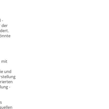
 -
 der
dert.
könnte
 mit
gie und
rstellung
grierten
lung -
es
quellen