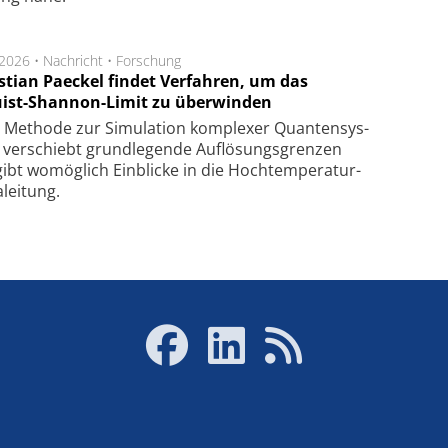
.2026 •
Nachricht
•
Forschung
stian Paeckel findet Verfahren, um das
ist-Shannon-Limit zu überwinden
Methode zur Simu­la­tion kom­ple­xer Quan­ten­sys­
 ver­schiebt grund­le­gen­de Auf­lösungs­gren­zen
ibt wo­mög­lich Ein­blicke in die Hoch­tempe­ra­tur­
lei­tung.