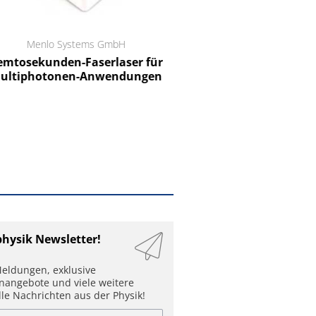
Menlo Systems GmbH
RCT Reichelt Chemietechnik
tosekunden-Faserlaser für
Ein Unternehmen für I
ltiphotonen-Anwendungen
physik Newsletter!
eldungen, exklusive
enangebote und viele weitere
lle Nachrichten aus der Physik!