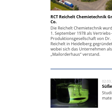
Schäfter + Kirchhoff
RCT Reichelt Chemietechnik 
Co.
Faserkoppler mit S
Feinfokussierungsmec
Die Reichelt Chemietechnik wur
1. September 1978 als Vertriebs
Produktionsgesellschaft von Dr.
Reichelt in Heidelberg gegründet
wobei sich das Unternehmen als
„Mailorderhaus“ verstand.
02.03
Süße
Studi
ma­te