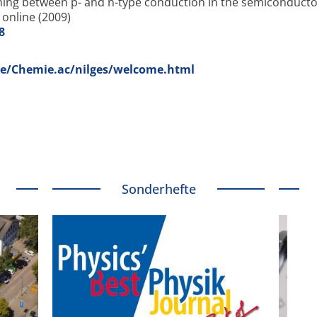
hing between p- and n-type conduction in the semiconduct
online (2009)
8
e/Chemie.ac/nilges/welcome.html
Sonderhefte