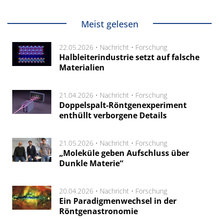
Meist gelesen
22.05.2026 •
Nachricht
•
Forschung
Halbleiterindustrie setzt auf falsche
Materialien
21.04.2026 •
Nachricht
•
Forschung
Doppelspalt-Röntgenexperiment
enthüllt verborgene Details
21.05.2026 •
Nachricht
•
Forschung
„Moleküle geben Aufschluss über
Dunkle Materie“
20.04.2026 •
Nachricht
•
Forschung
Ein Paradigmenwechsel in der
Röntgenastronomie