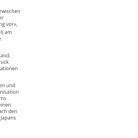
 zwischen
er
ng vor»,
I) am
.
land,
ruck
rationen
ien und
nisation
ums
einen
nach den
 Japans