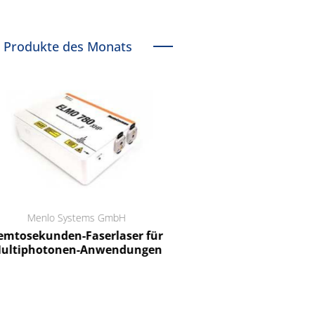
Produkte des Monats
Menlo Systems GmbH
RCT Reichelt Chemietechnik
tosekunden-Faserlaser für
Ein Unternehmen für I
ltiphotonen-Anwendungen