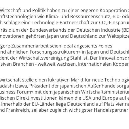
 Wirtschaft und Politik haben zu einer engeren Kooperation
ftstechnologien wie Klima- und Ressourcenschutz, Bio- od
h schlage eine Technologie-Partnerschaft zur CO
-Einsparu
2
 Präsidium der Bundesverbands der Deutschen Industrie (BD
nnovationen gehörten Japan und Deutschland zur Weltspitze
ngere Zusammenarbeit seien ideal angesichts «eines
und ähnlichen Forschungsstrukturen» in Japan und Deutsch
ent der Wirtschaftsvereinigung Stahl ist. Der Innovationsd
ensiven Branchen - weltweit wachsen. Internationalen Koope
irtschaft stelle einen lukrativen Markt für neue Technolog
Tadashi Izawa, Präsident der japanischen Außenhandelsorga
Business Forum» mit dem japanischen Wirtschaftsministeri
dischen Direktinvestitionen kämen die USA und Europa auf 
n. Innerhalb der EU-Länder liege Deutschland auf Platz vier 
d Frankreich, sei aber zugleich wichtigster Handelspartner