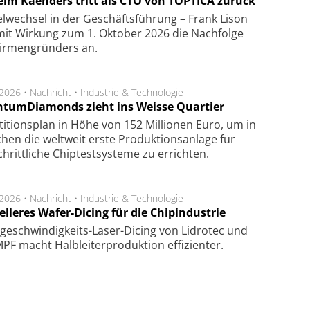
elm Kaenders tritt als CTO von TOPTICA zurück
fel­wech­sel in der Ge­schäfts­füh­rung – Frank Lison
 mit Wir­kung zum 1. Ok­to­ber 2026 die Nach­fol­ge
ir­men­grün­ders an.
.2026 •
Nachricht
•
Industrie & Technologie
tumDiamonds zieht ins Weisse Quartier
­ti­tions­plan in Höhe von 152 Mil­lio­nen Euro, um in
hen die welt­weit ers­te Pro­duk­tions­an­la­ge für
chritt­li­che Chip­test­sys­te­me zu er­rich­ten.
.2026 •
Nachricht
•
Industrie & Technologie
lleres Wafer-Dicing für die Chipindustrie
ge­schwin­dig­keits-Laser-Dicing von Lidrotec und
F macht Halb­lei­ter­pro­duk­tion ef­fi­zien­ter.