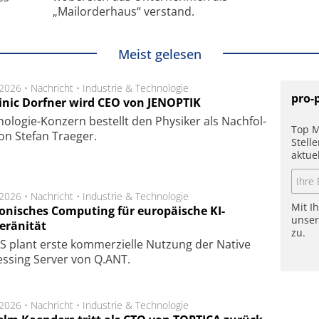
„Mailorderhaus“ verstand.
Meist gelesen
.2026 •
Nachricht
•
Industrie & Technologie
pro-
nic Dorfner wird CEO von JENOPTIK
o­logie-Konzern be­stellt den Phy­si­ker als Nach­fol­
Top M
on Ste­fan Trae­ger.
Stell
aktue
.2026 •
Nachricht
•
Industrie & Technologie
Mit I
onisches Computing für europäische KI-
unse
eränität
zu.
 plant erste kom­mer­ziel­le Nut­zung der Native
es­sing Ser­ver von Q.ANT.
.2026 •
Nachricht
•
Industrie & Technologie