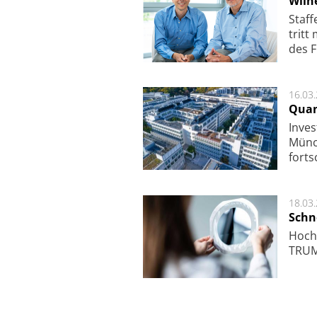
Wilh
Staf­
tritt
des F
16.03
Quan
Inves
Mün­c
fort­s
18.03
Schne
Hoch­
TRUMP