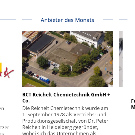
Anbieter des Monats
 GmbH
SmarAct GmbH
RCT Reichelt Chemietechnik GmbH +
Co.
uper-
Elektronenmikroskopie auf
Fem
hanismus
kleinstem Raum
Mu
Die Reichelt Chemietechnik wurde am
en
1. September 1978 als Vertriebs- und
Produktionsgesellschaft von Dr. Peter
Reichelt in Heidelberg gegründet,
tzer
wobei sich das Unternehmen als
es