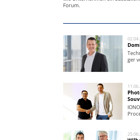
Forum.
02.04
Domi
Techn
ger v
11.06
Phot
Souv
IONOS
Pro­c
25.06