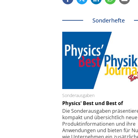
Sonderhefte
Sonderausgaben
Schäfter + Kirchhoff
Physics' Best und Best of
Faserkoppler mit S
Feinfokussierungsmec
Die Sonder­ausgaben präsentier
kompakt und übersichtlich neue
Produkt­informationen und ihre
Anwendungen und bieten für Nu
wie Unternehmen ein zusätzlich