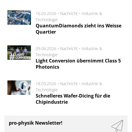
16.03.2026 •
Nachricht
•
Industrie &
Technologie
QuantumDiamonds zieht ins Weisse
Quartier
09.06.2026 •
Nachricht
•
Industrie &
Technologie
Light Conversion übernimmt Class 5
Photonics
18.03.2026 •
Nachricht
•
Industrie &
Technologie
Schnelleres Wafer-Dicing für die
Chipindustrie
pro-physik Newsletter!