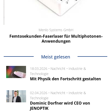
Menlo Systems GmbH
Femtosekunden-Faserlaser für Multiphotonen-
Anwendungen
Meist gelesen
18.03.2026 •
Nachricht
•
Industrie &
Technologie
Mit Physik den Fortschritt gestalten
02.04.2026 •
Nachricht
•
Industrie &
Technologie
Dominic Dorfner wird CEO von
JENOPTIK