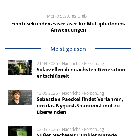
Menlo Systems GmbH
Femtosekunden-Faserlaser für Multiphotonen-
Anwendungen
Meist gelesen
21.04.2026 •
Nachricht
•
Forschung
Solarzellen der nächsten Generation
entschlüsselt
13.05.2026 •
Nachricht
•
Forschung
Sebastian Paeckel findet Verfahren,
um das Nyquist-Shannon-Limit zu
überwinden
02.03.2026 •
Nachricht
•
Forschung
Süßer Nachweis Dunkler Materie