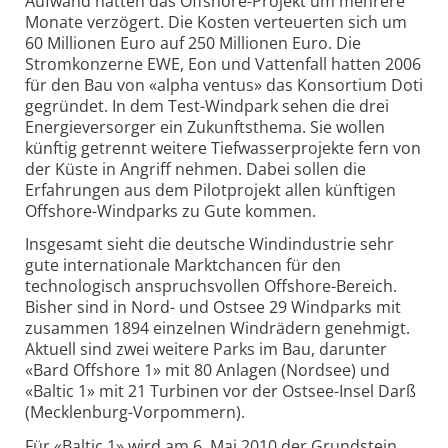
Aufwand hatten das Offshore-Projekt um mehrere
Monate verzögert. Die Kosten verteuerten sich um
60 Millionen Euro auf 250 Millionen Euro. Die
Stromkonzerne EWE, Eon und Vattenfall hatten 2006
für den Bau von «alpha ventus» das Konsortium Doti
gegründet. In dem Test-Windpark sehen die drei
Energieversorger ein Zukunftsthema. Sie wollen
künftig getrennt weitere Tiefwasserprojekte fern von
der Küste in Angriff nehmen. Dabei sollen die
Erfahrungen aus dem Pilotprojekt allen künftigen
Offshore-Windparks zu Gute kommen.
Insgesamt sieht die deutsche Windindustrie sehr
gute internationale Marktchancen für den
technologisch anspruchsvollen Offshore-Bereich.
Bisher sind in Nord- und Ostsee 29 Windparks mit
zusammen 1894 einzelnen Windrädern genehmigt.
Aktuell sind zwei weitere Parks im Bau, darunter
«Bard Offshore 1» mit 80 Anlagen (Nordsee) und
«Baltic 1» mit 21 Turbinen vor der Ostsee-Insel Darß
(Mecklenburg-Vorpommern).
Für «Baltic 1» wird am 6. Mai 2010 der Grundstein