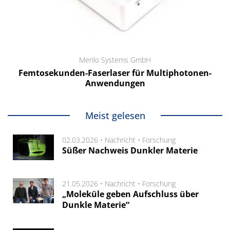
Menlo Systems GmbH
Femtosekunden-Faserlaser für Multiphotonen-
Anwendungen
Meist gelesen
02.03.2026 •
Nachricht
•
Forschung
Süßer Nachweis Dunkler Materie
21.05.2026 •
Nachricht
•
Forschung
„Moleküle geben Aufschluss über
Dunkle Materie“