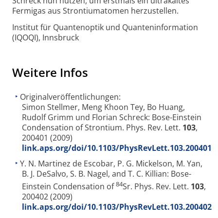
Schreck nun nützen, um erstmals ein ultrakaltes
Fermigas aus Strontiumatomen herzustellen.
Institut für Quantenoptik und Quanteninformation
(IQOQI), Innsbruck
Weitere Infos
Originalveröffentlichungen:
Simon Stellmer, Meng Khoon Tey, Bo Huang,
Rudolf Grimm und Florian Schreck: Bose-Einstein
Condensation of Strontium. Phys. Rev. Lett.
103
,
200401 (2009)
link.aps.org/doi/10.1103/PhysRevLett.103.200401
Y. N. Martinez de Escobar, P. G. Mickelson, M. Yan,
B. J. DeSalvo, S. B. Nagel, and T. C. Killian: Bose-
84
Einstein Condensation of
Sr. Phys. Rev. Lett.
103
,
200402 (2009)
link.aps.org/doi/10.1103/PhysRevLett.103.200402