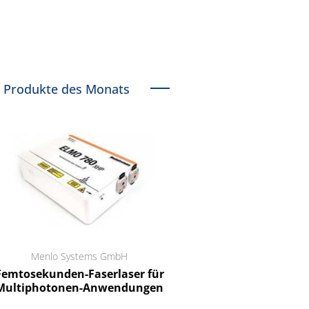
Produkte des Monats
Menlo Systems GmbH
RCT Reichelt Chemietechnik
tosekunden-Faserlaser für
Ein Unternehmen für I
ltiphotonen-Anwendungen