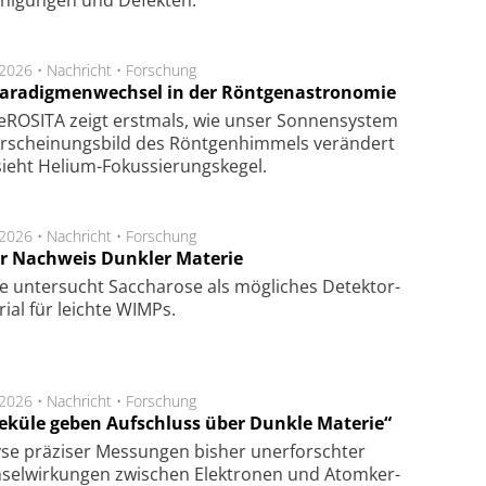
.2026 •
Nachricht
•
Forschung
Paradigmenwechsel in der Röntgenastronomie
ROSITA zeigt erst­mals, wie unser Son­nen­sys­tem
r­schei­nungs­bild des Rönt­gen­him­mels ver­än­dert
ieht Helium-Fokus­sie­rungs­ke­gel.
.2026 •
Nachricht
•
Forschung
r Nachweis Dunkler Materie
e unter­sucht Saccha­ro­se als mög­li­ches De­tek­tor­
­rial für leich­te WIMPs.
.2026 •
Nachricht
•
Forschung
eküle geben Aufschluss über Dunkle Materie“
se prä­zi­ser Mes­sung­en bis­her un­er­for­schter
sel­wir­kung­en zwi­schen Elek­tro­nen und Atom­ker­