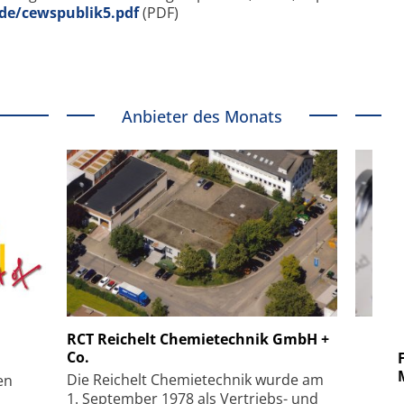
de/cewspublik5.pdf
(PDF)
Anbieter des Monats
 GmbH
SmarAct GmbH
RCT Reichelt Chemietechnik GmbH +
Co.
uper-
Elektronenmikroskopie auf
Fem
hanismus
kleinstem Raum
Mu
Die Reichelt Chemietechnik wurde am
en
1. September 1978 als Vertriebs- und