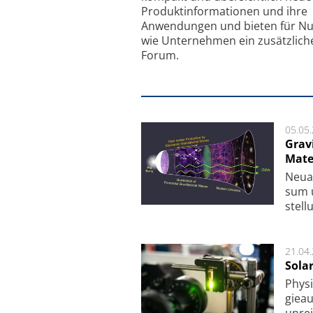
Produkt­informationen und ihre
Anwendungen und bieten für Nu
wie Unternehmen ein zusätzlich
Forum.
05.05
Grav
Mate
Neu­a
sum u
stel­
21.04
Sola
Physi
gie­a
unrei