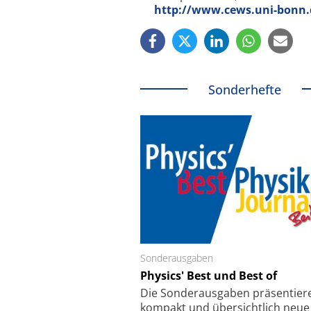
http://www.cews.uni-bonn.
Sonderhefte
Sonderausgaben
Schäfter + Kirchhoff
Physics' Best und Best of
Faserkoppler mit S
Feinfokussierungsmec
Die Sonder­ausgaben präsentier
kompakt und übersichtlich neue