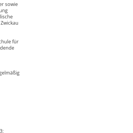
er sowie
tung
lische
 Zwickau
hule für
ildende
gelmäßig
3: