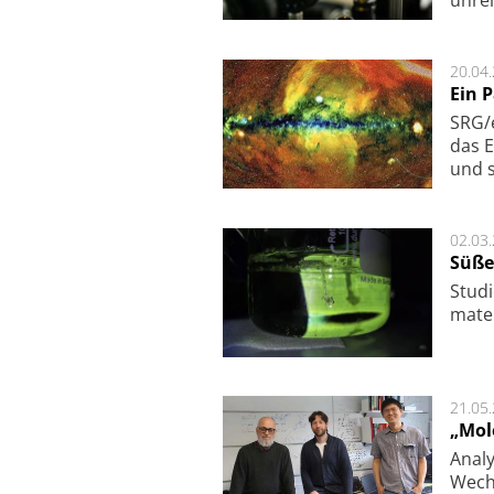
20.04
Ein 
SRG/e
das E
und s
02.03
Süße
Studi
ma­te
21.05
„Mol
Analy
Wech­