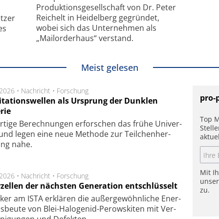
Produktionsgesellschaft von Dr. Peter
Reichelt in Heidelberg gegründet,
tzer
wobei sich das Unternehmen als
es
„Mailorderhaus“ verstand.
Meist gelesen
.2026 •
Nachricht
•
Forschung
pro-
itationswellen als Ursprung der Dunklen
rie
Top M
rtige Be­rech­nung­en er­for­schen das frü­he Uni­ver­
Stell
nd legen eine neue Me­tho­de zur Teil­chen­her­
aktue
lung nahe.
Mit I
.2026 •
Nachricht
•
Forschung
unse
rzellen der nächsten Generation entschlüsselt
zu.
ker am ISTA er­klä­ren die außer­ge­wöhn­li­che Ener­
us­beu­te von Blei-Halo­ge­nid-Perows­ki­ten mit Ver­
­ni­gung­en und De­fek­ten.