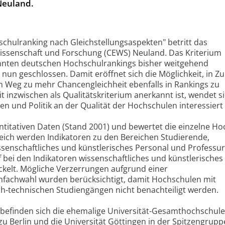
Neuland.
schulranking nach Gleichstellungsaspekten" betritt das
ssenschaft und Forschung (CEWS) Neuland. Das Kriterium
kannten deutschen Hochschulrankings bisher weitgehend
t nun geschlossen. Damit eröffnet sich die Möglichkeit, in Z
m Weg zu mehr Chancengleichheit ebenfalls in Rankings zu
 inzwischen als Qualitätskriterium anerkannt ist, wendet s
en und Politik an der Qualität der Hochschulen interessiert 
ntitativen Daten (Stand 2001) und bewertet die einzelne H
gleich werden Indikatoren zu den Bereichen Studierende,
ssenschaftliches und künstlerisches Personal und Professu
 bei den Indikatoren wissenschaftliches und künstlerisches
ckelt. Mögliche Verzerrungen aufgrund einer
enfachwahl wurden berücksichtigt, damit Hochschulen mit
h-technischen Studiengängen nicht benachteiligt werden.
 befinden sich die ehemalige Universität-Gesamthochschul
u Berlin und die Universität Göttingen in der Spitzengruppe