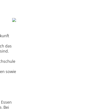
ukunft
ich das
sind.
ochschule
ren sowie
e Essen
. Bei