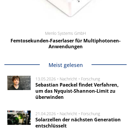
Menlo Systems GmbH
Femtosekunden-Faserlaser für Multiphotonen-
Anwendungen
Meist gelesen
13.05.2026 •
Nachricht
•
Forschung
Sebastian Paeckel findet Verfahren,
um das Nyquist-Shannon-Limit zu
überwinden
21.04.2026 •
Nachricht
•
Forschung
Solarzellen der nächsten Generation
entschlüsselt