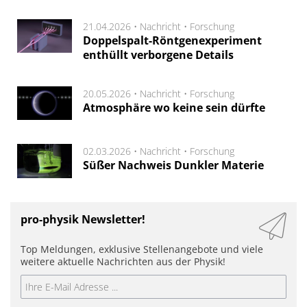
21.04.2026 •
Nachricht
•
Forschung
Doppelspalt-Röntgenexperiment
enthüllt verborgene Details
20.05.2026 •
Nachricht
•
Forschung
Atmosphäre wo keine sein dürfte
02.03.2026 •
Nachricht
•
Forschung
Süßer Nachweis Dunkler Materie
pro-physik Newsletter!
Top Meldungen, exklusive Stellenangebote und viele
weitere aktuelle Nachrichten aus der Physik!