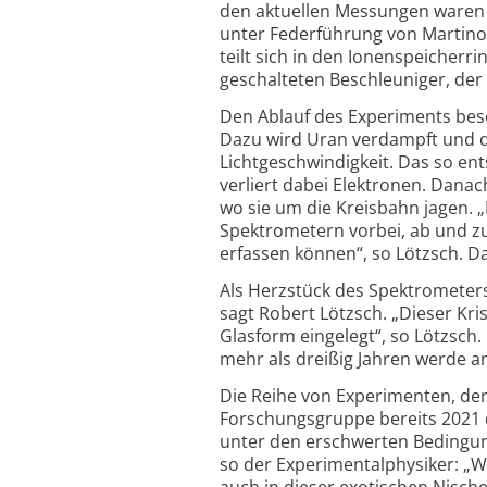
den aktuellen Messungen waren 
unter Federführung von Martino T
teilt sich in den Ionenspeicher
geschalteten Beschleuniger, der 
Den Ablauf des Experiments besc
Dazu wird Uran verdampft und d
Lichtgeschwindigkeit. Das so ent
verliert dabei Elektronen. Danac
wo sie um die Kreisbahn jagen. „
Spektrometern vorbei, ab und zu
erfassen können“, so Lötzsch. Da
Als Herzstück des Spektrometers
sagt Robert Lötzsch. „Dieser Krist
Glasform eingelegt“, so Lötzsch.
mehr als dreißig Jahren werde a
Die Reihe von Experimenten, dere
Forschungsgruppe bereits 2021 
unter den erschwerten Bedingu
so der Experimentalphysiker: „W
auch in dieser exotischen Nische