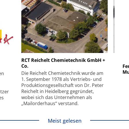
 GmbH
SmarAct GmbH
RCT Reichelt Chemietechnik GmbH +
Co.
uper-
Elektronenmikroskopie auf
Fem
hanismus
kleinstem Raum
Mu
Die Reichelt Chemietechnik wurde am
en
1. September 1978 als Vertriebs- und
Produktionsgesellschaft von Dr. Peter
Reichelt in Heidelberg gegründet,
tzer
wobei sich das Unternehmen als
es
„Mailorderhaus“ verstand.
Meist gelesen