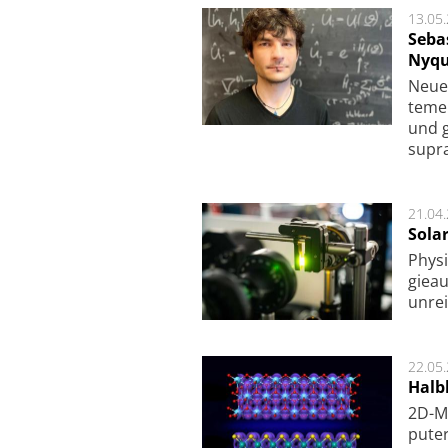
13.05
Seba
Nyqu
Neue 
te­me
und g
supra­
21.04
Sola
Physi
gie­a
unrei
22.05
Halbl
2D-Ma
pu­te