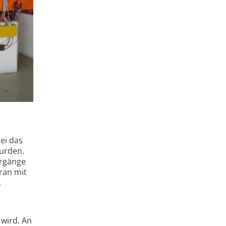
ei das
urden.
ergänge
ran mit
.
wird. An