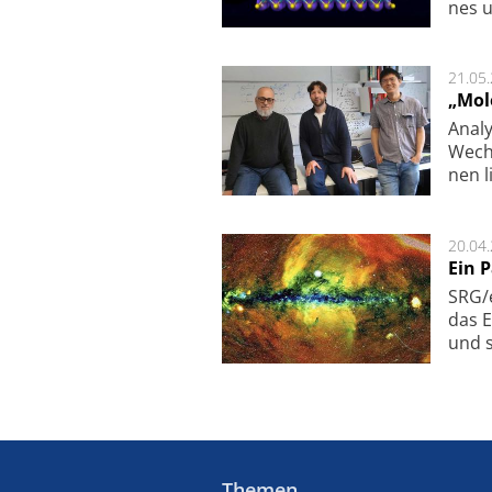
nes u
21.05
„Mol
Analy
Wech­
nen l
20.04
Ein 
SRG/e
das E
und s
Themen