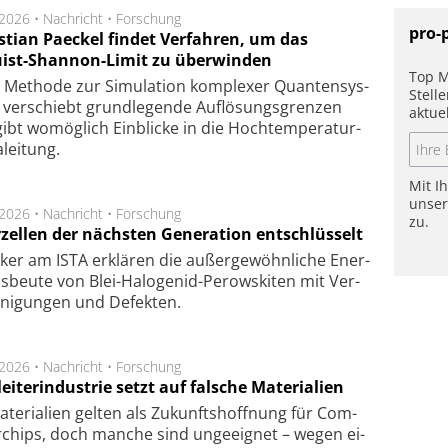
.2026 •
Nachricht
•
Forschung
pro-
stian Paeckel findet Verfahren, um das
ist-Shannon-Limit zu überwinden
Top M
Methode zur Simu­la­tion kom­ple­xer Quan­ten­sys­
Stell
 ver­schiebt grund­le­gen­de Auf­lösungs­gren­zen
aktue
ibt wo­mög­lich Ein­blicke in die Hoch­tempe­ra­tur­
lei­tung.
Mit I
unse
.2026 •
Nachricht
•
Forschung
zu.
rzellen der nächsten Generation entschlüsselt
ker am ISTA er­klä­ren die außer­ge­wöhn­li­che Ener­
us­beu­te von Blei-Halo­ge­nid-Perows­ki­ten mit Ver­
­ni­gung­en und De­fek­ten.
.2026 •
Nachricht
•
Forschung
eiterindustrie setzt auf falsche Materialien
te­ri­a­li­en gel­ten als Zu­kunfts­hoff­nung für Com­
r­chips, doch man­che sind un­ge­eig­net – we­gen ei­