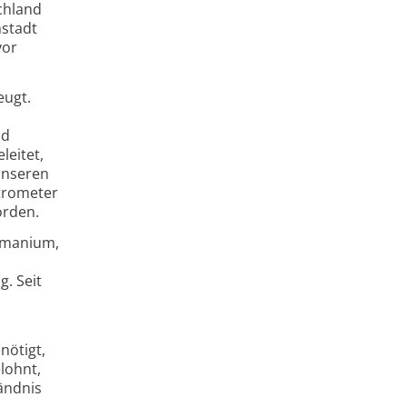
chland
mstadt
vor
eugt.
nd
leitet,
 unseren
ktrometer
worden.
ermanium,
g. Seit
nötigt,
lohnt,
ändnis