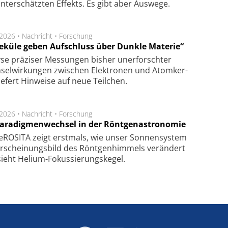
n­ter­schätz­ten Ef­fekts. Es gibt aber Aus­we­ge.
.2026 •
Nachricht
•
Forschung
eküle geben Aufschluss über Dunkle Materie“
se prä­zi­ser Mes­sung­en bis­her un­er­for­schter
sel­wir­kung­en zwi­schen Elek­tro­nen und Atom­ker­
ie­fert Hin­wei­se auf neue Teil­chen.
.2026 •
Nachricht
•
Forschung
Paradigmenwechsel in der Röntgenastronomie
ROSITA zeigt erst­mals, wie unser Son­nen­sys­tem
r­schei­nungs­bild des Rönt­gen­him­mels ver­än­dert
ieht Helium-Fokus­sie­rungs­ke­gel.