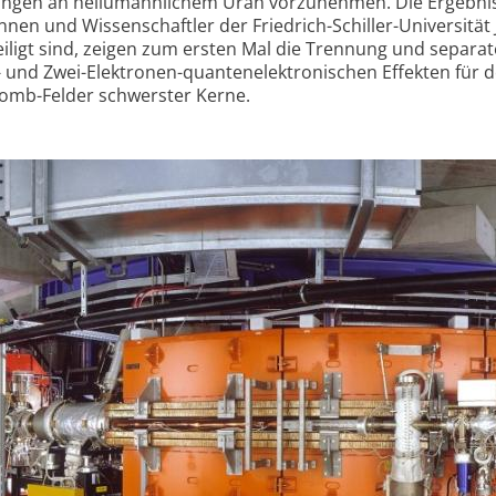
ngen an heliumähnlichem Uran vorzunehmen. Die Ergebni
nen und Wissenschaftler der Friedrich-Schiller-Universität
eiligt sind, zeigen zum ersten Mal die Trennung und separat
 und Zwei-Elektronen-quantenelektronischen Effekten für 
lomb-Felder schwerster Kerne.