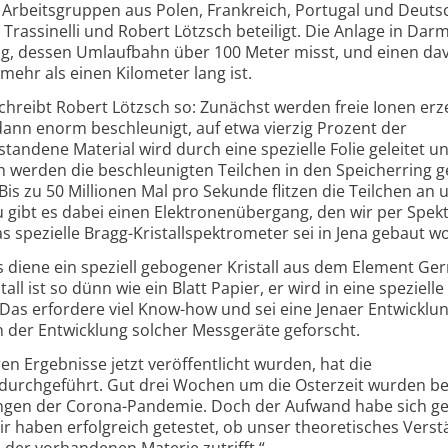
Arbeitsgruppen aus Polen, Frankreich, Portugal und Deuts
rassinelli und Robert Lötzsch beteiligt. Die Anlage in Dar
ring, dessen Umlaufbahn über 100 Meter misst, und einen da
mehr als einen Kilometer lang ist.
hreibt Robert Lötzsch so: Zunächst werden freie Ionen erz
ann enorm beschleunigt, auf etwa vierzig Prozent der
standene Material wird durch eine spezielle Folie geleitet u
h werden die beschleunigten Teilchen in den Speicherring ge
Bis zu 50 Millionen Mal pro Sekunde flitzen die Teilchen an
 gibt es dabei einen Elektronenübergang, den wir per Spe
s spezielle Bragg-Kristallspektrometer sei in Jena gebaut 
 diene ein speziell gebogener Kristall aus dem Element G
all ist so dünn wie ein Blatt Papier, er wird in eine spezielle
 Das erfordere viel Know-how und sei eine Jenaer Entwicklun
n der Entwicklung solcher Messgeräte geforscht.
n Ergebnisse jetzt veröffentlicht wurden, hat die
durchgeführt. Gut drei Wochen um die Osterzeit wurden be
ngen der Corona-Pandemie. Doch der Aufwand habe sich ge
ir haben erfolgreich getestet, ob unser theoretisches Verst
 der vorhandenen Materie zutrifft.“