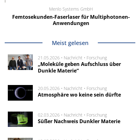
Menlo Systems GmbH
Femtosekunden-Faserlaser für Multiphotonen-
Anwendungen
Meist gelesen
21.05.2026 •
Nachricht
•
Forschung
„Moleküle geben Aufschluss über
Dunkle Materie“
20.05.2026 •
Nachricht
•
Forschung
Atmosphäre wo keine sein dürfte
02.03.2026 •
Nachricht
•
Forschung
Süßer Nachweis Dunkler Materie