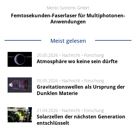
Menlo Systems GmbH
Femtosekunden-Faserlaser für Multiphotonen-
Anwendungen
Meist gelesen
20.05.2026 •
Nachricht
•
Forschung
Atmosphäre wo keine sein dürfte
05.05.2026 •
Nachricht
•
Forschung
Gravitationswellen als Ursprung der
Dunklen Materie
21.04.2026 •
Nachricht
•
Forschung
Solarzellen der nächsten Generation
entschlüsselt