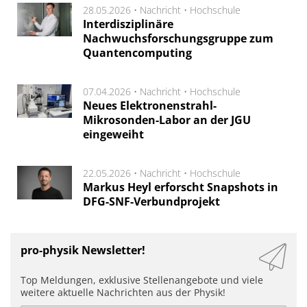
28.05.2026 •
Nachricht
•
Hochschule
Interdisziplinäre
Nachwuchsforschungsgruppe zum
Quantencomputing
07.04.2026 •
Nachricht
•
Hochschule
Neues Elektronenstrahl-
Mikrosonden-Labor an der JGU
eingeweiht
22.05.2026 •
Nachricht
•
Hochschule
Markus Heyl erforscht Snapshots in
DFG-SNF-Verbundprojekt
pro-physik Newsletter!
Top Meldungen, exklusive Stellenangebote und viele
weitere aktuelle Nachrichten aus der Physik!