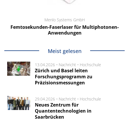
Menlo Systems GmbH
Femtosekunden-Faserlaser für Multiphotonen-
Anwendungen
Meist gelesen
13.04.2026 •
Nachricht
•
Hochschule
Zürich und Basel leiten
Forschungsprogramm zu
Präzisionsmessungen
29.04.2026 •
Nachricht
•
Hochschule
Neues Zentrum für
Quantentechnologien in
Saarbrücken